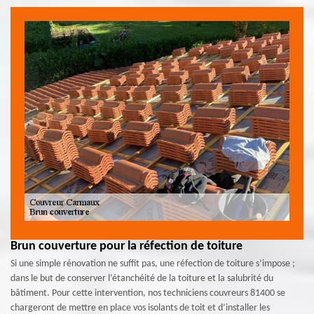
Brun couverture pour la réfection de toiture
Si une simple rénovation ne suffit pas, une réfection de toiture s’impose ;
dans le but de conserver l’étanchéité de la toiture et la salubrité du
bâtiment. Pour cette intervention, nos techniciens couvreurs 81400 se
chargeront de mettre en place vos isolants de toit et d’installer les