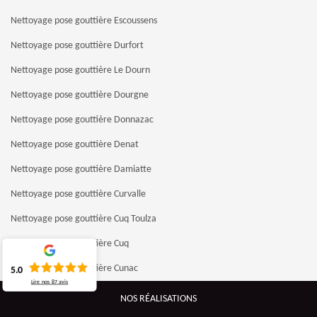
Nettoyage pose gouttière Escoussens
Nettoyage pose gouttière Durfort
Nettoyage pose gouttière Le Dourn
Nettoyage pose gouttière Dourgne
Nettoyage pose gouttière Donnazac
Nettoyage pose gouttière Denat
Nettoyage pose gouttière Damiatte
Nettoyage pose gouttière Curvalle
Nettoyage pose gouttière Cuq Toulza
Nettoyage pose gouttière Cuq
Nettoyage pose gouttière Cunac
5.0
Lire nos
87
avis
Nettoyage pose gouttière Crespinet
NOS RÉALISATIONS