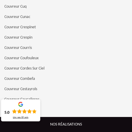
Couvreur Cuq
Couvreur Cunac
Couvreur Crespinet
Couvreur Crespin
Couvreur Courris
Couvreur Coufouleux
Couvreur Cordes Sur Ciel
Couvreur Combefa
Couvreur Cestayrols
Couvreur Caucalieres
Couvreur Castres
5.0
Lire nos
87
avis
Couvreur Castelnau De Montmiral
NOS RÉALISATIONS
Couvreur Castelnau De Levis