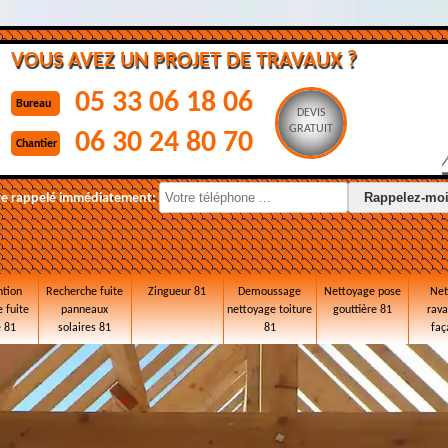
VOUS AVEZ UN PROJET DE TRAVAUX ?
05 33 06 18 06
Bureau
DEVIS
GRATUIT
06 30 24 80 70
Chantier
re rappelé immédiatement:
ntion
Recherche fuite
Zingueur 81
Demoussage
Nettoyage pose
Net
 fuite
panneaux
nettoyage toiture
gouttière 81
rav
e 81
solaires 81
81
faç