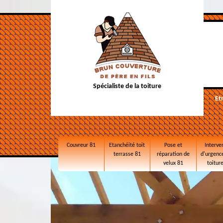
Spécialiste de la toiture
Et
Couvreur 81
Etanchéité toit
Pose et
Interve
terrasse 81
réparation de
d'urgence
velux 81
toitur