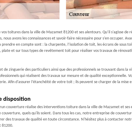
 vos toitures dans la ville de Mazamet 81200 et ses alentours. Qu’il s’agisse de
rs, nous avons les connaissances et savoir-faire nécessaire pour s’en occuper. A
 à prendre en compte sont : la charpente, l’isolation de toit, les écrans de sous 
e, plate et sur tous types de revêtement toit pour réaliser vos travaux de rénovat
 de zinguerie des particuliers ainsi que des professionnels se trouvant dans la 
fessionnels qui réalisent des travaux sur mesure et de qualité exceptionnelle. V
e. Afin d’assurer l’étanchéité de votre toit ; ils peuvent se charger de la mise 
e disposition
un couverture réalise des interventions toiture dans la ville de Mazamet et ses 
e couverture, quels qu'ils soient. Dans tous les cas, notre entreprise de couvertu
surer des travaux de qualité en toute circonstance. N'hésitez plus à contacter n
et 81200.