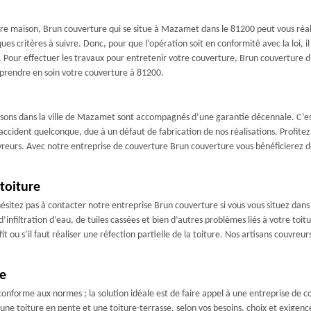
re maison, Brun couverture qui se situe à Mazamet dans le 81200 peut vous réalise
ques critères à suivre. Donc, pour que l’opération soit en conformité avec la loi, i
our effectuer les travaux pour entretenir votre couverture, Brun couverture d
 prendre en soin votre couverture à 81200.
lisons dans la ville de Mazamet sont accompagnés d’une garantie décennale. C’es
 accident quelconque, due à un défaut de fabrication de nos réalisations. Profite
eurs. Avec notre entreprise de couverture Brun couverture vous bénéficierez de p
toiture
hésitez pas à contacter notre entreprise Brun couverture si vous vous situez dan
filtration d’eau, de tuiles cassées et bien d’autres problèmes liés à votre toitu
it ou s’il faut réaliser une réfection partielle de la toiture. Nos artisans couvreu
re
conforme aux normes ; la solution idéale est de faire appel à une entreprise de c
une toiture en pente et une toiture-terrasse, selon vos besoins, choix et exigen