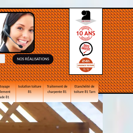
NOS RÉALISATIONS
toyage
Isolation toiture
Traitement de
Etanchéité de
alement
81
charpente 81
toiture 81 Tarn
ade 81