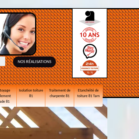
NOS RÉALISATIONS
toyage
Isolation toiture
Traitement de
Etanchéité de
alement
81
charpente 81
toiture 81 Tarn
ade 81