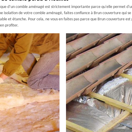
rmique d’un comble aménagé est strictement importante parce qu'elle permet d'un
une isolation de votre comble aménagé, faites confiance à Brun couverture qui se
able et étanche. Pour cela, ne vous en faites pas parce que Brun couverture est
en profiter.