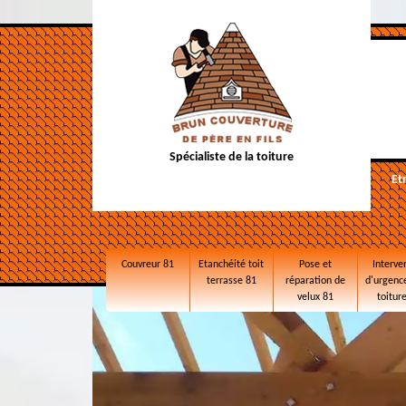
Spécialiste de la toiture
Et
Couvreur 81
Etanchéité toit
Pose et
Interve
terrasse 81
réparation de
d'urgence
velux 81
toitur