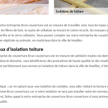
tre entreprise Brun couverture est en mesure de travailler avec tous les types d
, les fibres de bois, la ouate de cellulose ou encore le coton recyclé, les mousses a
lite et le verre cellulaire. Vous pouvez compter sur notre entreprise de couvert
gine végétale ou animale, en matériaux dans la ville de Noailles.
ux d’isolation toiture
prise de couverture Brun couverture est en mesure de satisfaire toutes vos dema
dans le domaine, vous bénéficierez des prestations de haute qualité et des résu
e et parfaitement aux normes en isolation de toiture dans la ville de Noailles, n’
que ; car en optant pour une isolation de combles, vous aller réduire la facture 
omme Brun couverture car si votre isolation ne sera pas installer selon les normes,
nsi, faites appel à notre entreprise de couverture Brun couverture si vous prévoye
alité.