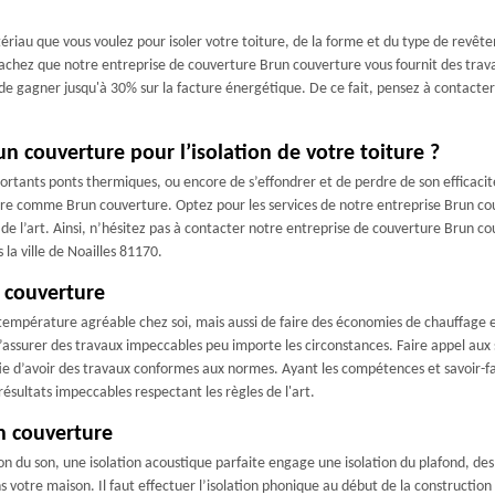
ériau que vous voulez pour isoler votre toiture, de la forme et du type de revêt
hez que notre entreprise de couverture Brun couverture vous fournit des travau
 de gagner jusqu'à 30% sur la facture énergétique. De ce fait, pensez à contacte
n couverture pour l’isolation de votre toiture ?
rtants ponts thermiques, ou encore de s’effondrer et de perdre de son efficacité 
erture comme Brun couverture. Optez pour les services de notre entreprise Brun
es de l’art. Ainsi, n’hésitez pas à contacter notre entreprise de couverture Brun 
 la ville de Noailles 81170.
n couverture
mpérature agréable chez soi, mais aussi de faire des économies de chauffage en
ssurer des travaux impeccables peu importe les circonstances. Faire appel aux se
ie d’avoir des travaux conformes aux normes. Ayant les compétences et savoir-fa
résultats impeccables respectant les règles de l'art.
n couverture
ion du son, une isolation acoustique parfaite engage une isolation du plafond, des
s votre maison. Il faut effectuer l’isolation phonique au début de la construction a