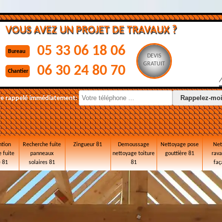
VOUS AVEZ UN PROJET DE TRAVAUX ?
05 33 06 18 06
Bureau
DEVIS
GRATUIT
06 30 24 80 70
Chantier
re rappelé immédiatement:
ntion
Recherche fuite
Zingueur 81
Demoussage
Nettoyage pose
Net
 fuite
panneaux
nettoyage toiture
gouttière 81
rav
e 81
solaires 81
81
faç