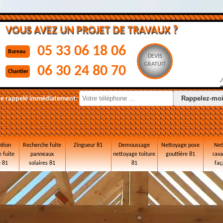
VOUS AVEZ UN PROJET DE TRAVAUX ?
05 33 06 18 06
Bureau
DEVIS
GRATUIT
06 30 24 80 70
Chantier
re rappelé immédiatement:
ntion
Recherche fuite
Zingueur 81
Demoussage
Nettoyage pose
Net
 fuite
panneaux
nettoyage toiture
gouttière 81
rav
e 81
solaires 81
81
faç