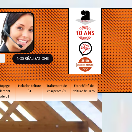
NOS RÉALISATIONS
toyage
Isolation toiture
Traitement de
Etanchéité de
alement
81
charpente 81
toiture 81 Tarn
ade 81