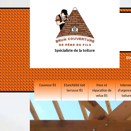
Spécialiste de la toiture
Et
Couvreur 81
Etanchéité toit
Pose et
Interve
terrasse 81
réparation de
d'urgence
velux 81
toitur