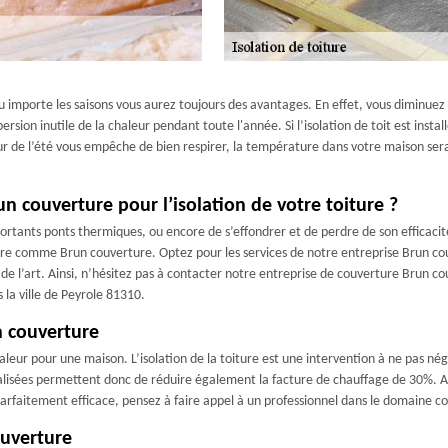
eu importe les saisons vous aurez toujours des avantages. En effet, vous diminue
persion inutile de la chaleur pendant toute l'année. Si l’isolation de toit est inst
eur de l’été vous empêche de bien respirer, la température dans votre maison sera
n couverture pour l’isolation de votre toiture ?
rtants ponts thermiques, ou encore de s’effondrer et de perdre de son efficacité 
erture comme Brun couverture. Optez pour les services de notre entreprise Brun
es de l’art. Ainsi, n’hésitez pas à contacter notre entreprise de couverture Brun 
 la ville de Peyrole 81310.
n couverture
leur pour une maison. L’isolation de la toiture est une intervention à ne pas nég
lisées permettent donc de réduire également la facture de chauffage de 30%. Ain
parfaitement efficace, pensez à faire appel à un professionnel dans le domaine
ouverture