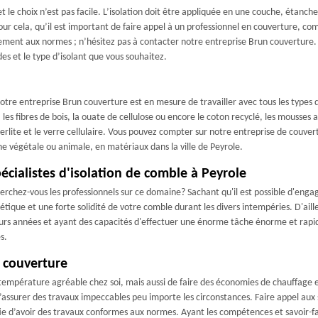
et le choix n’est pas facile. L’isolation doit être appliquée en une couche, étanche 
t pour cela, qu’il est important de faire appel à un professionnel en couverture,
ement aux normes ; n’hésitez pas à contacter notre entreprise Brun couverture.
s et le type d’isolant que vous souhaitez.
tre entreprise Brun couverture est en mesure de travailler avec tous les types d
, les fibres de bois, la ouate de cellulose ou encore le coton recyclé, les mousses a
lite et le verre cellulaire. Vous pouvez compter sur notre entreprise de couvert
gine végétale ou animale, en matériaux dans la ville de Peyrole.
écialistes d'isolation de comble à Peyrole
erchez-vous les professionnels sur ce domaine? Sachant qu'il est possible d'enga
hétique et une forte solidité de votre comble durant les divers intempéries. D'a
urs années et ayant des capacités d'effectuer une énorme tâche énorme et rapide
s.
n couverture
mpérature agréable chez soi, mais aussi de faire des économies de chauffage en
ssurer des travaux impeccables peu importe les circonstances. Faire appel aux se
ie d’avoir des travaux conformes aux normes. Ayant les compétences et savoir-fa