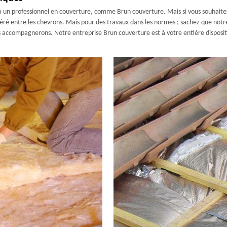
pel à un professionnel en couverture, comme Brun couverture. Mais si vous souhait
nséré entre les chevrons. Mais pour des travaux dans les normes ; sachez que not
us accompagnerons. Notre entreprise Brun couverture est à votre entière dispositi