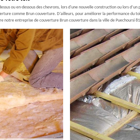
dessus ou en-dessous des chevrons, lors d'une nouvelle construction ou lors d’un pr
uverture comme Brun couverture. D’ailleurs, pour améliorer la performance du toi
ndre notre entreprise de couverture Brun couverture dans la ville de Puechoursi 81