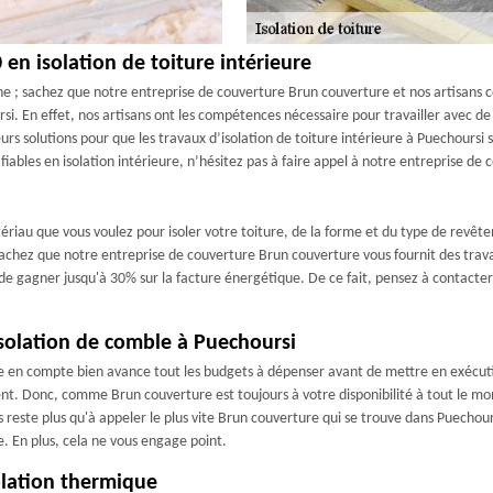
en isolation de toiture intérieure
e ; sachez que notre entreprise de couverture Brun couverture et nos artisans co
rsi. En effet, nos artisans ont les compétences nécessaire pour travailler avec d
leurs solutions pour que les travaux d’isolation de toiture intérieure à Puechoursi
 fiables en isolation intérieure, n’hésitez pas à faire appel à notre entreprise d
ériau que vous voulez pour isoler votre toiture, de la forme et du type de revêt
hez que notre entreprise de couverture Brun couverture vous fournit des travau
 de gagner jusqu'à 30% sur la facture énergétique. De ce fait, pensez à contacte
isolation de comble à Puechoursi
dre en compte bien avance tout les budgets à dépenser avant de mettre en exécuti
ment. Donc, comme Brun couverture est toujours à votre disponibilité à tout le mo
 vous reste plus qu'à appeler le plus vite Brun couverture qui se trouve dans Puec
. En plus, cela ne vous engage point.
olation thermique