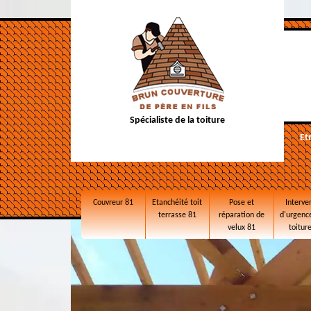
Spécialiste de la toiture
Et
Couvreur 81
Etanchéité toit
Pose et
Interve
terrasse 81
réparation de
d'urgence
velux 81
toitur