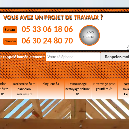
VOUS AVEZ UN PROJET DE TRAVAUX ?
05 33 06 18 06
Bureau
DEVIS
GRATUIT
06 30 24 80 70
Chantier
re rappelé immédiatement:
ntion
Recherche fuite
Zingueur 81
Demoussage
Nettoyage pose
Net
 fuite
panneaux
nettoyage toiture
gouttière 81
rav
e 81
solaires 81
81
faç