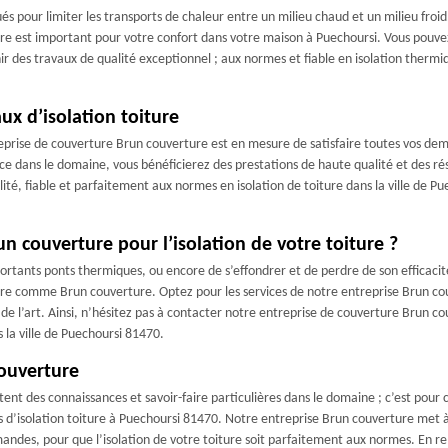
s pour limiter les transports de chaleur entre un milieu chaud et un milieu froid
oiture est important pour votre confort dans votre maison à Puechoursi. Vous pou
ir des travaux de qualité exceptionnel ; aux normes et fiable en isolation therm
ux d’isolation toiture
prise de couverture Brun couverture est en mesure de satisfaire toutes vos dema
e dans le domaine, vous bénéficierez des prestations de haute qualité et des rés
té, fiable et parfaitement aux normes en isolation de toiture dans la ville de Pu
n couverture pour l’isolation de votre toiture ?
rtants ponts thermiques, ou encore de s’effondrer et de perdre de son efficacité 
erture comme Brun couverture. Optez pour les services de notre entreprise Brun
es de l’art. Ainsi, n’hésitez pas à contacter notre entreprise de couverture Brun 
s la ville de Puechoursi 81470.
couverture
tent des connaissances et savoir-faire particulières dans le domaine ; c’est pour ce
d’isolation toiture à Puechoursi 81470. Notre entreprise Brun couverture met à
andes, pour que l’isolation de votre toiture soit parfaitement aux normes. En re