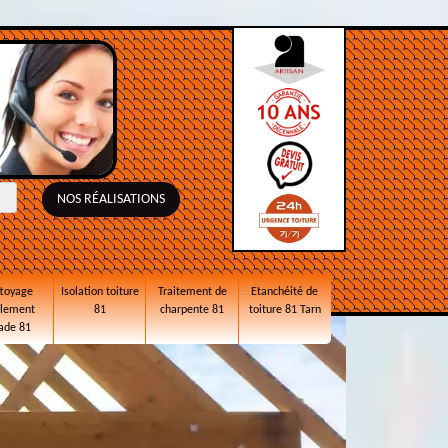
NOS RÉALISATIONS
toyage
Isolation toiture
Traitement de
Etanchéité de
alement
81
charpente 81
toiture 81 Tarn
ade 81