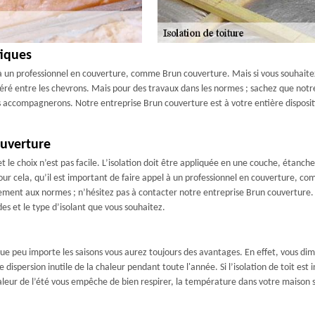
tiques
pel à un professionnel en couverture, comme Brun couverture. Mais si vous souhait
nséré entre les chevrons. Mais pour des travaux dans les normes ; sachez que not
us accompagnerons. Notre entreprise Brun couverture est à votre entière dispositi
ouverture
et le choix n’est pas facile. L’isolation doit être appliquée en une couche, étanche 
t pour cela, qu’il est important de faire appel à un professionnel en couverture,
ement aux normes ; n’hésitez pas à contacter notre entreprise Brun couverture.
s et le type d’isolant que vous souhaitez.
 que peu importe les saisons vous aurez toujours des avantages. En effet, vous 
ne dispersion inutile de la chaleur pendant toute l'année. Si l’isolation de toit es
chaleur de l’été vous empêche de bien respirer, la température dans votre maison 