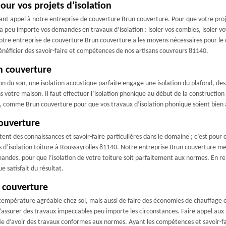
pour vos projets d’isolation
sant appel à notre entreprise de couverture Brun couverture. Pour que votre proje
peu importe vos demandes en travaux d’isolation : isoler vos combles, isoler votre
notre entreprise de couverture Brun couverture a les moyens nécessaires pour le c
néficier des savoir-faire et compétences de nos artisans couvreurs 81140.
n couverture
ion du son, une isolation acoustique parfaite engage une isolation du plafond, des
s votre maison. Il faut effectuer l’isolation phonique au début de la construction a
e, comme Brun couverture pour que vos travaux d’isolation phonique soient bien
couverture
tent des connaissances et savoir-faire particulières dans le domaine ; c’est pour ce
d’isolation toiture à Roussayrolles 81140. Notre entreprise Brun couverture met
andes, pour que l’isolation de votre toiture soit parfaitement aux normes. En re
 satisfait du résultat.
n couverture
mpérature agréable chez soi, mais aussi de faire des économies de chauffage en
ssurer des travaux impeccables peu importe les circonstances. Faire appel aux se
ie d’avoir des travaux conformes aux normes. Ayant les compétences et savoir-fa