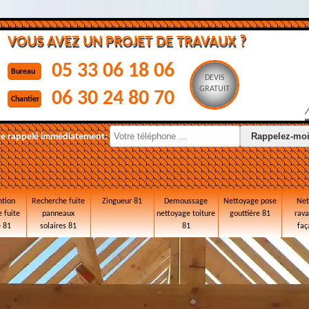
VOUS AVEZ UN PROJET DE TRAVAUX ?
05 33 06 18 06
Bureau
DEVIS
GRATUIT
06 30 24 80 70
Chantier
re rappelé immédiatement:
ntion
Recherche fuite
Zingueur 81
Demoussage
Nettoyage pose
Net
 fuite
panneaux
nettoyage toiture
gouttière 81
rav
e 81
solaires 81
81
faç