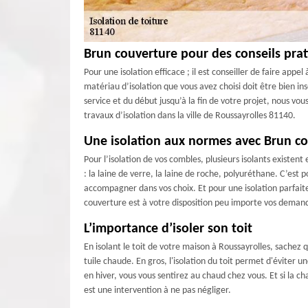
Brun couverture pour des conseils pra
Pour une isolation efficace ; il est conseiller de faire ap
matériau d’isolation que vous avez choisi doit être bien i
service et du début jusqu’à la fin de votre projet, nous vo
travaux d’isolation dans la ville de Roussayrolles 81140.
Une isolation aux normes avec Brun c
Pour l’isolation de vos combles, plusieurs isolants existent 
: la laine de verre, la laine de roche, polyuréthane. C’es
accompagner dans vos choix. Et pour une isolation parfait
couverture est à votre disposition peu importe vos demande
L’importance d’isoler son toit
En isolant le toit de votre maison à Roussayrolles, sachez
tuile chaude. En gros, l'isolation du toit permet d'éviter u
en hiver, vous vous sentirez au chaud chez vous. Et si la 
est une intervention à ne pas négliger.