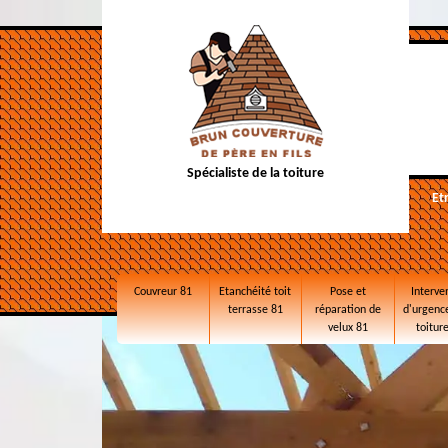
Spécialiste de la toiture
Et
Couvreur 81
Etanchéité toit
Pose et
Interve
terrasse 81
réparation de
d'urgence
velux 81
toitur