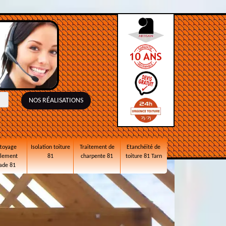
NOS RÉALISATIONS
toyage
Isolation toiture
Traitement de
Etanchéité de
alement
81
charpente 81
toiture 81 Tarn
ade 81