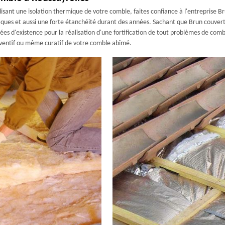
sant une isolation thermique de votre comble, faites confiance à l'entreprise Br
tiques et aussi une forte étanchéité durant des années. Sachant que Brun couvert
ées d'existence pour la réalisation d'une fortification de tout problèmes de com
éventif ou même curatif de votre comble abîmé.