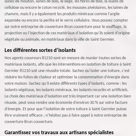
laines de mouton, laines de bois, le liège, les fibres de bois, la ouate de
cellulose ou encore le coton recyclé, les mousses alvéolaires, les laines de
chanvre, mais il y a également les produits minéraux comme l'argile
expansée ou encore la perlite et le verre cellulaire. Vous pouvez compter
sur notre entreprise de couverture Brun couverture pour le soufflage, la
projection ou l’injection de ces matériaux d’isolation qu’ils soient d'origine
végétale ou animale, en matériaux dans la ville de Saint Germier.
Les différentes sortes d’isolants
Nos agents couvreurs 81210 sont en mesure de manier toutes sortes de
matériaux isolants, afin que les interventions en isolation de toiture à Saint
Germier 81210 soit une réussite totale. Sachez qu’isoler une toiture, c'est
réduire les fuites de chaleur et optimiser la consommation d'énergie dans
votre maison. Sachez qu’il existe différents types d’isolants, comme : les
isolants végétaux, les isolants minéraux, les isolants recyclés et artificiels.
Le choix des matériaux d’isolation est très important car une isolation bien
réussie, peut vous rendre une économie d’environ 30 % sur votre facture
d'énergie. Et pour que l’isolation de votre toiture à Saint Germier puisse
être vraiment efficace ; n’hésitez pas à faire appel à notre entreprise de
couverture Brun couverture.
Garantissez vos travaux aux artisans spécialistes