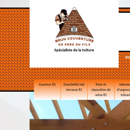
Spécialiste de la toiture
Et
Couvreur 81
Etanchéité toit
Pose et
Interve
terrasse 81
réparation de
d'urgence
velux 81
toitur