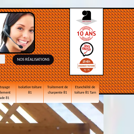
NOS RÉALISATIONS
toyage
Isolation toiture
Traitement de
Etanchéité de
alement
81
charpente 81
toiture 81 Tarn
ade 81