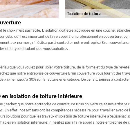
ouverture
et le choix n’est pas facile. L’isolation doit être appliquée en une couche, étanche 
t pour cela, qu’il est important de faire appel à un professionnel en couverture,
ement aux normes ; n’hésitez pas à contacter notre entreprise Brun couverture.
s et le type d’isolant que vous souhaitez.
ériau que vous voulez pour isoler votre toiture, de la forme et du type de revêt
hez que notre entreprise de couverture Brun couverture vous fournit des travau
 de gagner jusqu'à 30% sur la facture énergétique. De ce fait, pensez à contacte
en isolation de toiture intérieure
e ; sachez que notre entreprise de couverture Brun couverture et nos artisans co
nac. En effet, nos artisans ont les compétences nécessaire pour travailler avec d
leurs solutions pour que les travaux d’isolation de toiture intérieure à Saussenac 
 fiables en isolation intérieure, n’hésitez pas à faire appel à notre entreprise d