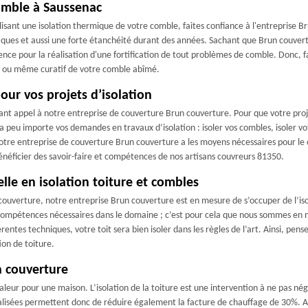
comble à Saussenac
sant une isolation thermique de votre comble, faites confiance à l'entreprise Br
tiques et aussi une forte étanchéité durant des années. Sachant que Brun couver
ence pour la réalisation d'une fortification de tout problèmes de comble. Donc,
if ou même curatif de votre comble abîmé.
pour vos projets d’isolation
sant appel à notre entreprise de couverture Brun couverture. Pour que votre proje
peu importe vos demandes en travaux d’isolation : isoler vos combles, isoler votre
notre entreprise de couverture Brun couverture a les moyens nécessaires pour le c
néficier des savoir-faire et compétences de nos artisans couvreurs 81350.
le en isolation toiture et combles
couverture, notre entreprise Brun couverture est en mesure de s’occuper de l’iso
es compétences nécessaires dans le domaine ; c’est pour cela que nous sommes e
férentes techniques, votre toit sera bien isoler dans les règles de l’art. Ainsi, p
ion de toiture.
n couverture
leur pour une maison. L’isolation de la toiture est une intervention à ne pas nég
lisées permettent donc de réduire également la facture de chauffage de 30%. Ain