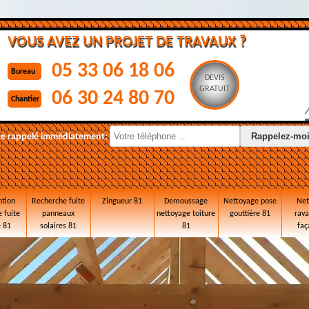
VOUS AVEZ UN PROJET DE TRAVAUX ?
05 33 06 18 06
Bureau
DEVIS
GRATUIT
06 30 24 80 70
Chantier
re rappelé immédiatement:
ntion
Recherche fuite
Zingueur 81
Demoussage
Nettoyage pose
Net
 fuite
panneaux
nettoyage toiture
gouttière 81
rav
e 81
solaires 81
81
faç