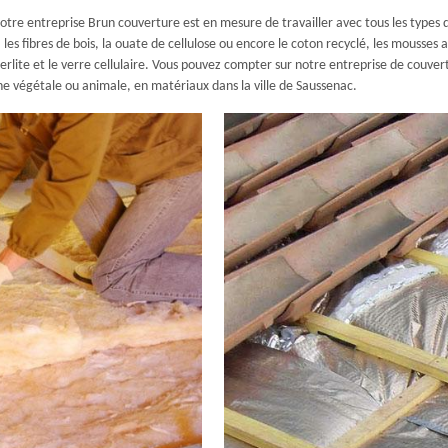
tre entreprise Brun couverture est en mesure de travailler avec tous les types d
, les fibres de bois, la ouate de cellulose ou encore le coton recyclé, les mousses a
lite et le verre cellulaire. Vous pouvez compter sur notre entreprise de couvert
gine végétale ou animale, en matériaux dans la ville de Saussenac.