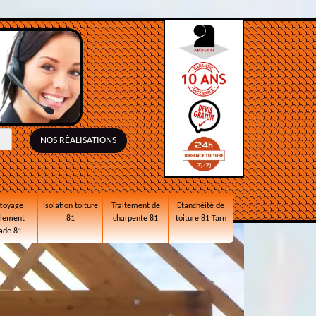
NOS RÉALISATIONS
toyage
Isolation toiture
Traitement de
Etanchéité de
alement
81
charpente 81
toiture 81 Tarn
ade 81