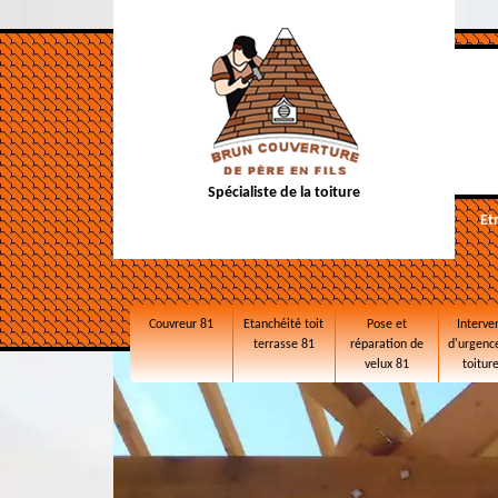
Spécialiste de la toiture
Et
Couvreur 81
Etanchéité toit
Pose et
Interve
terrasse 81
réparation de
d'urgence
velux 81
toitur