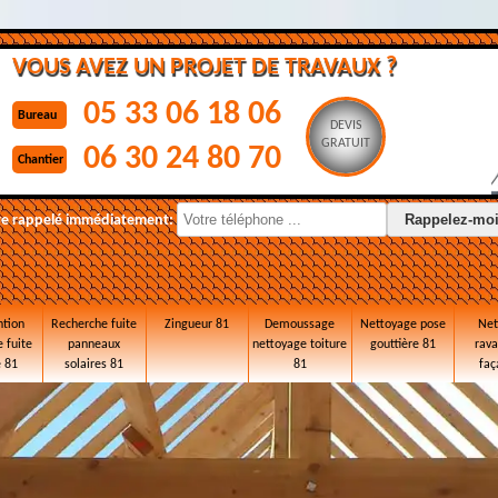
VOUS AVEZ UN PROJET DE TRAVAUX ?
05 33 06 18 06
Bureau
DEVIS
GRATUIT
06 30 24 80 70
Chantier
re rappelé immédiatement:
ntion
Recherche fuite
Zingueur 81
Demoussage
Nettoyage pose
Net
 fuite
panneaux
nettoyage toiture
gouttière 81
rav
e 81
solaires 81
81
faç