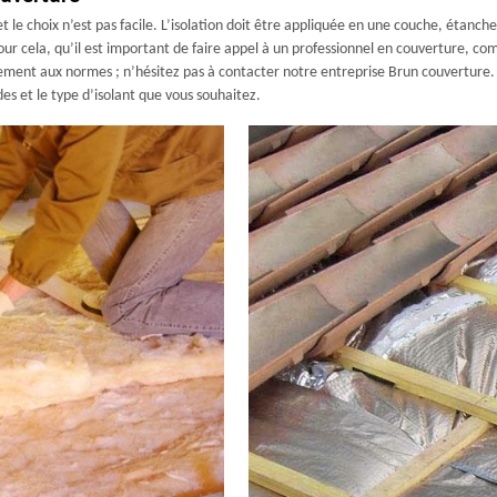
et le choix n’est pas facile. L’isolation doit être appliquée en une couche, étanche 
t pour cela, qu’il est important de faire appel à un professionnel en couverture,
ement aux normes ; n’hésitez pas à contacter notre entreprise Brun couverture.
s et le type d’isolant que vous souhaitez.