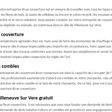
tre entreprise Brun couverture est en mesure de travailler avec tous les types d
, les fibres de bois, la ouate de cellulose ou encore le coton recyclé, les mousses a
lite et le verre cellulaire. Vous pouvez compter sur notre entreprise de couvert
gine végétale ou animale, en matériaux dans la ville de Villeneuve Sur Vere.
n couverture
mpérature agréable chez soi, mais aussi de faire des économies de chauffage en
ssurer des travaux impeccables peu importe les circonstances. Faire appel aux se
ie d’avoir des travaux conformes aux normes. Ayant les compétences et savoir-fa
résultats impeccables respectant les règles de l'art.
s combles
e entreprise de couverture Brun couverture est dans la capacité de s’occuper de l
os professionnels examineront d’abord vos combles et votre charpente, cela afin 
rotection de votre comble et le bois de votre charpente. De ce fait, pour vos trav
ouverture Brun couverture.
illeneuve Sur Vere gratuit
rise Brun couverture. Il est nécessaire que vous nous fassiez une demande de dev
demande de devis isolation toiture et combles est gratuite et sans engagements