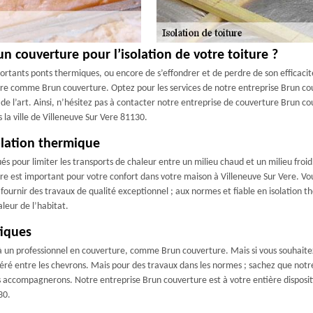
n couverture pour l’isolation de votre toiture ?
rtants ponts thermiques, ou encore de s’effondrer et de perdre de son efficacité 
erture comme Brun couverture. Optez pour les services de notre entreprise Brun
es de l’art. Ainsi, n’hésitez pas à contacter notre entreprise de couverture Brun 
 la ville de Villeneuve Sur Vere 81130.
olation thermique
s pour limiter les transports de chaleur entre un milieu chaud et un milieu froid
oiture est important pour votre confort dans votre maison à Villeneuve Sur Vere. 
ournir des travaux de qualité exceptionnel ; aux normes et fiable en isolation t
leur de l’habitat.
tiques
pel à un professionnel en couverture, comme Brun couverture. Mais si vous souhait
nséré entre les chevrons. Mais pour des travaux dans les normes ; sachez que not
us accompagnerons. Notre entreprise Brun couverture est à votre entière dispositi
30.