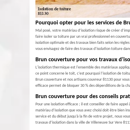
Pourquoi opter pour les services de Bru
Mal posé, votre matériau d’isolation risque de créer d’impo
faire isoler sa toiture par un vrai professionnel en couv
isolation optimale et des travaux bien faits selon les règl
vous envisagez de faire des travaux d’isolation toiture dans
Brun couverture pour vos travaux d’is
L'isolation thermique est l'ensemble des matériaux appliqué
ce point concerne le toit, c’est pourquoi l’isolation de t
Brun couverture et nos artisans couvreur 81130 pour vous f
efficace permet de bloquer 30 % des déperditions de la cha
Brun couverture pour des conseils pra
Pour une isolation efficace ; il est conseiller de faire ap
matériau d’isolation que vous avez choisi doit être bien i
service et du début jusqu’à la fin de votre projet, nous vo
travaux d’isolation dans la ville de Villeneuve Sur Vere 811