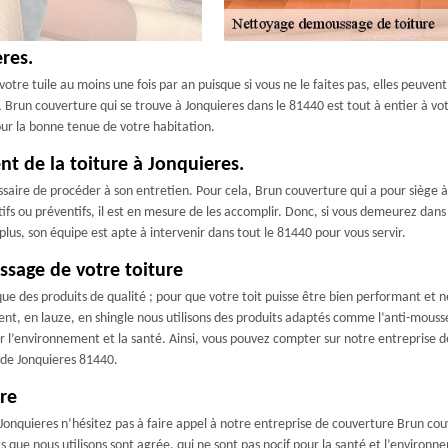
eres.
e votre tuile au moins une fois par an puisque si vous ne le faites pas, elles peuven
, Brun couverture qui se trouve à Jonquieres dans le 81440 est tout à entier à vot
ur la bonne tenue de votre habitation.
nt de la toiture à Jonquieres.
cessaire de procéder à son entretien. Pour cela, Brun couverture qui a pour sièg
atifs ou préventifs, il est en mesure de les accomplir. Donc, si vous demeurez dan
plus, son équipe est apte à intervenir dans tout le 81440 pour vous servir.
ssage de votre toiture
ue des produits de qualité ; pour que votre toit puisse être bien performant et n
ment, en lauze, en shingle nous utilisons des produits adaptés comme l’anti-mousse
ur l’environnement et la santé. Ainsi, vous pouvez compter sur notre entreprise 
 de Jonquieres 81440.
re
à Jonquieres n’hésitez pas à faire appel à notre entreprise de couverture Brun co
ts que nous utilisons sont agrée, qui ne sont pas nocif pour la santé et l’enviro