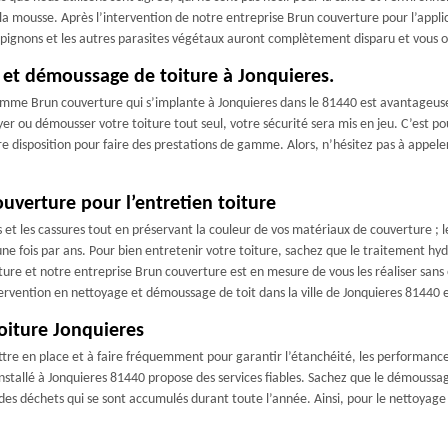
 la mousse. Après l’intervention de notre entreprise Brun couverture pour l’applic
hampignons et les autres parasites végétaux auront complètement disparu et vous
 et démoussage de toiture à Jonquieres.
omme Brun couverture qui s’implante à Jonquieres dans le 81440 est avantageuse 
yer ou démousser votre toiture tout seul, votre sécurité sera mis en jeu. C’est pou
re disposition pour faire des prestations de gamme. Alors, n’hésitez pas à appele
uverture pour l’entretien toiture
es et les cassures tout en préservant la couleur de vos matériaux de couverture ; 
 une fois par ans. Pour bien entretenir votre toiture, sachez que le traitement hydr
ure et notre entreprise Brun couverture est en mesure de vous les réaliser sans
ervention en nettoyage et démoussage de toit dans la ville de Jonquieres 81440 e
oiture Jonquieres
tre en place et à faire fréquemment pour garantir l’étanchéité, les performances, 
nstallé à Jonquieres 81440 propose des services fiables. Sachez que le démoussage
 des déchets qui se sont accumulés durant toute l’année. Ainsi, pour le nettoyage