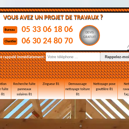
VOUS AVEZ UN PROJET DE TRAVAUX ?
05 33 06 18 06
Bureau
DEVIS
GRATUIT
06 30 24 80 70
Chantier
re rappelé immédiatement:
ntion
Recherche fuite
Zingueur 81
Demoussage
Nettoyage pose
Net
 fuite
panneaux
nettoyage toiture
gouttière 81
rav
e 81
solaires 81
81
faç