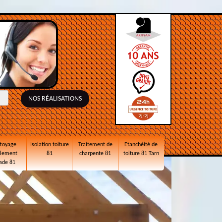
NOS RÉALISATIONS
toyage
Isolation toiture
Traitement de
Etanchéité de
alement
81
charpente 81
toiture 81 Tarn
ade 81