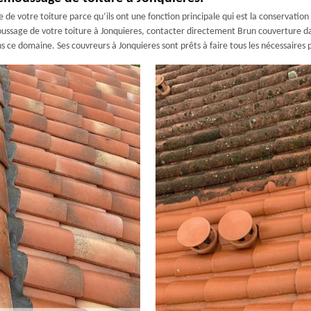
de votre toiture parce qu’ils ont une fonction principale qui est la conservation d
oussage de votre toiture à Jonquieres, contacter directement Brun couverture da
ce domaine. Ses couvreurs à Jonquieres sont prêts à faire tous les nécessaires po