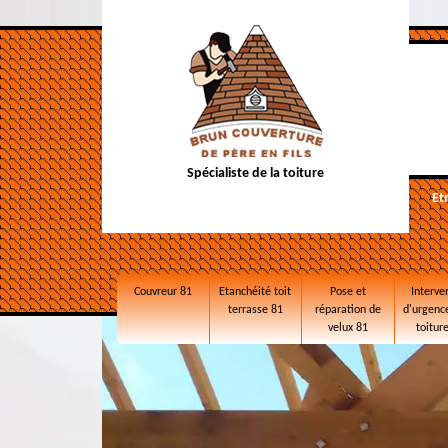
Spécialiste de la toiture
Et
Couvreur 81
Etanchéité toit
Pose et
Interve
terrasse 81
réparation de
d'urgence
velux 81
toitur