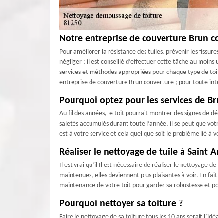
Notre entreprise de couverture Brun co
Pour améliorer la résistance des tuiles, prévenir les fissur
négliger ; il est conseillé d’effectuer cette tâche au moins
services et méthodes appropriées pour chaque type de toit
entreprise de couverture Brun couverture ; pour toute int
Pourquoi optez pour les services de Br
Au fil des années, le toit pourrait montrer des signes de d
saletés accumulés durant toute l’année, il se peut que vot
est à votre service et cela quel que soit le problème lié à 
Réaliser le nettoyage de tuile à Saint A
Il est vrai qu’il Il est nécessaire de réaliser le nettoyage d
maintenues, elles deviennent plus plaisantes à voir. En fait
maintenance de votre toit pour garder sa robustesse et po
Pourquoi nettoyer sa toiture ?
Faire le nettoyage de sa toiture tous les 10 ans serait l’i