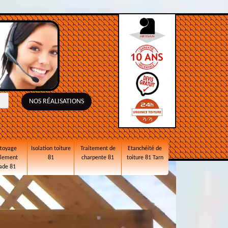
NOS RÉALISATIONS
toyage
Isolation toiture
Traitement de
Etanchéité de
alement
81
charpente 81
toiture 81 Tarn
ade 81