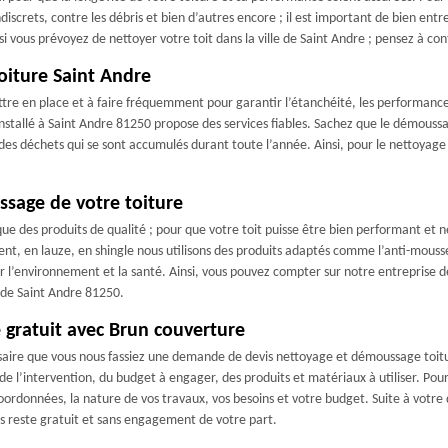
iscrets, contre les débris et bien d’autres encore ; il est important de bien entret
i vous prévoyez de nettoyer votre toit dans la ville de Saint Andre ; pensez à co
oiture Saint Andre
tre en place et à faire fréquemment pour garantir l’étanchéité, les performances, 
nstallé à Saint Andre 81250 propose des services fiables. Sachez que le démoussa
 des déchets qui se sont accumulés durant toute l’année. Ainsi, pour le nettoyage
ssage de votre toiture
ue des produits de qualité ; pour que votre toit puisse être bien performant et n
ment, en lauze, en shingle nous utilisons des produits adaptés comme l’anti-mousse
ur l’environnement et la santé. Ainsi, vous pouvez compter sur notre entreprise 
e de Saint Andre 81250.
 gratuit avec Brun couverture
ssaire que vous nous fassiez une demande de devis nettoyage et démoussage toitur
 de l’intervention, du budget à engager, des produits et matériaux à utiliser. Pou
oordonnées, la nature de vos travaux, vos besoins et votre budget. Suite à votr
 reste gratuit et sans engagement de votre part.