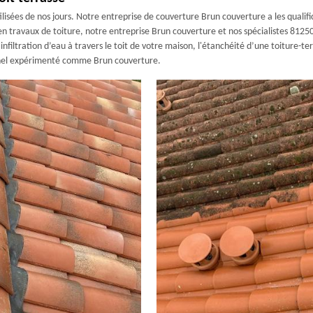
lisées de nos jours. Notre entreprise de couverture Brun couverture a les qualifi
en travaux de toiture, notre entreprise Brun couverture et nos spécialistes 81250
infiltration d’eau à travers le toit de votre maison, l'étanchéité d’une toiture-t
ionnel expérimenté comme Brun couverture.