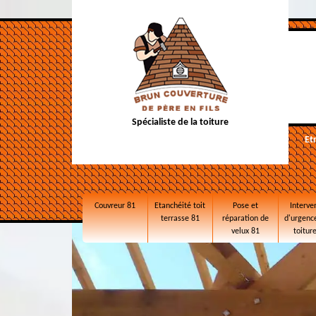
Spécialiste de la toiture
Et
Couvreur 81
Etanchéité toit
Pose et
Interve
terrasse 81
réparation de
d'urgence
velux 81
toitur