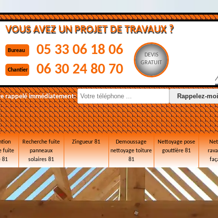
VOUS AVEZ UN PROJET DE TRAVAUX ?
05 33 06 18 06
Bureau
DEVIS
GRATUIT
06 30 24 80 70
Chantier
re rappelé immédiatement:
ntion
Recherche fuite
Zingueur 81
Demoussage
Nettoyage pose
Net
 fuite
panneaux
nettoyage toiture
gouttière 81
rav
e 81
solaires 81
81
faç