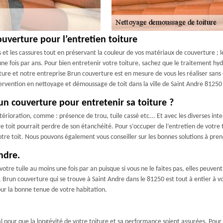
uverture pour l’entretien toiture
es et les cassures tout en préservant la couleur de vos matériaux de couverture ; 
 une fois par ans. Pour bien entretenir votre toiture, sachez que le traitement hydr
ure et notre entreprise Brun couverture est en mesure de vous les réaliser sans
ervention en nettoyage et démoussage de toit dans la ville de Saint Andre 81250 
un couverture pour entretenir sa toiture ?
étérioration, comme : présence de trou, tuile cassé etc... Et avec les diverses in
re toit pourrait perdre de son étanchéité. Pour s’occuper de l’entretien de votre
votre toit. Nous pouvons également vous conseiller sur les bonnes solutions à prend
ndre.
e votre tuile au moins une fois par an puisque si vous ne le faites pas, elles peuven
, Brun couverture qui se trouve à Saint Andre dans le 81250 est tout à entier à vo
ur la bonne tenue de votre habitation.
déal pour que la longévité de votre toiture et sa performance soient assurées. Pour