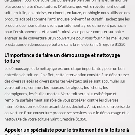
de qualité ; pour que votre toit puisse être bien performant et ne montre
plus aucune fuite d’eau toiture. D’ailleurs, que votre revêtement de toit
soit : en tuile, en ardoise, en ciment, en lauze, en shingle nous utilisons des
produits adaptés comme l’anti-mousse préventif et curatif ; sachez que les
produits que nous utilisons sont parfaitement agrée et ne sont pas nocifs
pour l’environnement et la santé. Ainsi, vous pouvez compter sur notre
entreprise de couverture Brun couverture pour vous fournir les meilleures
prestations en démoussage toiture dans la ville de Saint Gregoire 81350.
L’importance de faire un démoussage et nettoyage
toiture
Le démoussage et le nettoyage est une étape importante ; pour un bon
entretien de toiture. En effet, cette intervention consiste à se débarrasser
des divers saletés et divers parasites végétaux qui se sont accumuler sur
votre toiture, comme : les mousses, les algues, les lichens, les
champignons, les feuilles mortes. Votre toit sera plus esthétique et
remplira parfaitement son rôle de vous protéger contre les diverses
intempéries ; en se débarrassant de ses déchets. Ainsi, notre entreprise de
couverture Brun couverture propose ses services pour le démoussage et le
nettoyage de votre toiture Saint Gregoire 81350.
Appeler un spécialiste pour le traitement de la toiture à