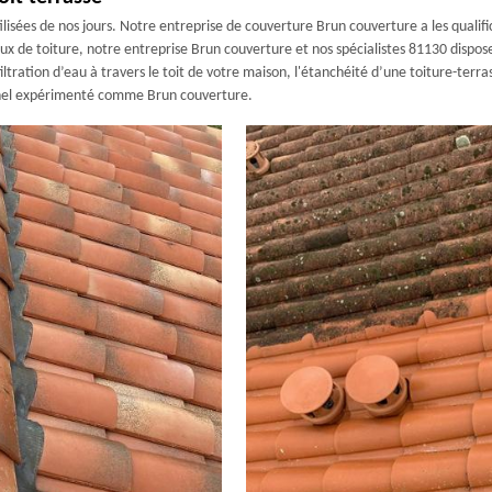
lisées de nos jours. Notre entreprise de couverture Brun couverture a les qualifi
ux de toiture, notre entreprise Brun couverture et nos spécialistes 81130 dispose
iltration d’eau à travers le toit de votre maison, l'étanchéité d’une toiture-terr
ionnel expérimenté comme Brun couverture.