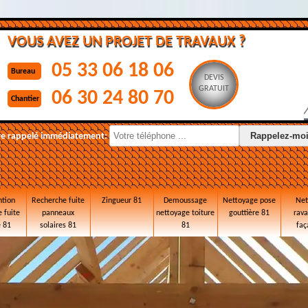
VOUS AVEZ UN PROJET DE TRAVAUX ?
05 33 06 18 06
Bureau
DEVIS
GRATUIT
06 30 24 80 70
Chantier
re rappelé immédiatement:
ntion
Recherche fuite
Zingueur 81
Demoussage
Nettoyage pose
Net
 fuite
panneaux
nettoyage toiture
gouttière 81
rav
e 81
solaires 81
81
faç