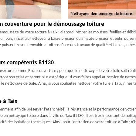
un couverture pour le démoussage toiture
oussage de votre toiture à Taix : d’abord, retirer les mousses, feuilles et débris
 ; puis, rincer au nettoyeur à basse pression ou à haute pression et enfin pulvéri
 puissent revenir envahir la toiture. Pour des travaux de qualité et fiables, n’hé
eurs compétents 81130
ouverture comme Brun couverture ; pour que le nettoyage de votre tuile soit réalis
ont son éclat et seront plus esthétique, si vous faites appel au service de nett
e nettoyage de tuile. Ainsi, si vous souhaitez nettoyer votre tuile à Taix, n’hés
 à Taix
mment afin de préserver l’étanchéité, la résistance et la performance de votre to
sée en nettoyage toiture dans la ville de Taix 81130. Il est très important de nett
cité des isolations thermiques. Ainsi, pour l’entretien de votre toiture à Taix ; n