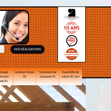
NOS RÉALISATIONS
toyage
Isolation toiture
Traitement de
Etanchéité de
alement
81
charpente 81
toiture 81 Tarn
ade 81