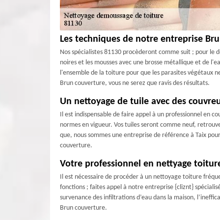
Les techniques de notre entreprise Br
Nos spécialistes 81130 procèderont comme suit ; pour le dém
noires et les mousses avec une brosse métallique et de l'eau
l'ensemble de la toiture pour que les parasites végétaux ne
Brun couverture, vous ne serez que ravis des résultats.
Un nettoyage de tuile avec des couvr
Il est indispensable de faire appel à un professionnel en c
normes en vigueur. Vos tuiles seront comme neuf, retrouver
que, nous sommes une entreprise de référence à Taix pour l
couverture.
Votre professionnel en nettyage toiture
Il est nécessaire de procéder à un nettoyage toiture fréque
fonctions ; faites appel à notre entreprise {cliznt} spéciali
survenance des infiltrations d’eau dans la maison, l’ineffica
Brun couverture.