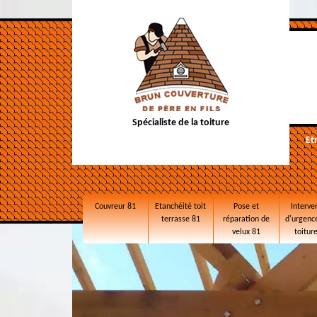
Spécialiste de la toiture
Et
Couvreur 81
Etanchéité toit
Pose et
Interve
terrasse 81
réparation de
d'urgence
velux 81
toitur