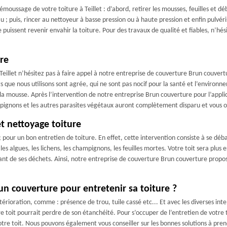
oussage de votre toiture à Teillet : d’abord, retirer les mousses, feuilles et déb
 ; puis, rincer au nettoyeur à basse pression ou à haute pression et enfin pulvéri
 puissent revenir envahir la toiture. Pour des travaux de qualité et fiables, n’hé
re
 Teillet n’hésitez pas à faire appel à notre entreprise de couverture Brun couver
ts que nous utilisons sont agrée, qui ne sont pas nocif pour la santé et l’enviro
 la mousse. Après l’intervention de notre entreprise Brun couverture pour l’applic
hampignons et les autres parasites végétaux auront complètement disparu et vous
t nettoyage toiture
our un bon entretien de toiture. En effet, cette intervention consiste à se débar
es algues, les lichens, les champignons, les feuilles mortes. Votre toit sera plus
sant de ses déchets. Ainsi, notre entreprise de couverture Brun couverture propo
un couverture pour entretenir sa toiture ?
étérioration, comme : présence de trou, tuile cassé etc... Et avec les diverses in
re toit pourrait perdre de son étanchéité. Pour s’occuper de l’entretien de votre
votre toit. Nous pouvons également vous conseiller sur les bonnes solutions à prend