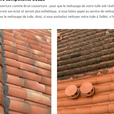
ouverture comme Brun couverture ; pour que le nettoyage de votre tuile soit réalis
ont son éclat et seront plus esthétique, si vous faites appel au service de nett
 le nettoyage de tuile. Ainsi, si vous souhaitez nettoyer votre tuile à Teillet, n