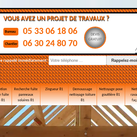
VOUS AVEZ UN PROJET DE TRAVAUX ?
05 33 06 18 06
Bureau
DEVIS
GRATUIT
06 30 24 80 70
Chantier
re rappelé immédiatement:
ntion
Recherche fuite
Zingueur 81
Demoussage
Nettoyage pose
Net
 fuite
panneaux
nettoyage toiture
gouttière 81
rav
e 81
solaires 81
81
faç