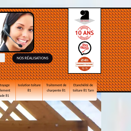
NOS RÉALISATIONS
toyage
Isolation toiture
Traitement de
Etanchéité de
alement
81
charpente 81
toiture 81 Tarn
ade 81