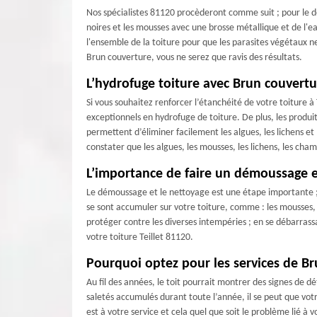
Nos spécialistes 81120 procèderont comme suit ; pour le dém
noires et les mousses avec une brosse métallique et de l'eau
l'ensemble de la toiture pour que les parasites végétaux ne
Brun couverture, vous ne serez que ravis des résultats.
L’hydrofuge toiture avec Brun couvertu
Si vous souhaitez renforcer l’étanchéité de votre toiture à
exceptionnels en hydrofuge de toiture. De plus, les produi
permettent d’éliminer facilement les algues, les lichens et
constater que les algues, les mousses, les lichens, les c
L’importance de faire un démoussage e
Le démoussage et le nettoyage est une étape importante ; p
se sont accumuler sur votre toiture, comme : les mousses, l
protéger contre les diverses intempéries ; en se débarras
votre toiture Teillet 81120.
Pourquoi optez pour les services de Br
Au fil des années, le toit pourrait montrer des signes de d
saletés accumulés durant toute l’année, il se peut que vot
est à votre service et cela quel que soit le problème lié à 