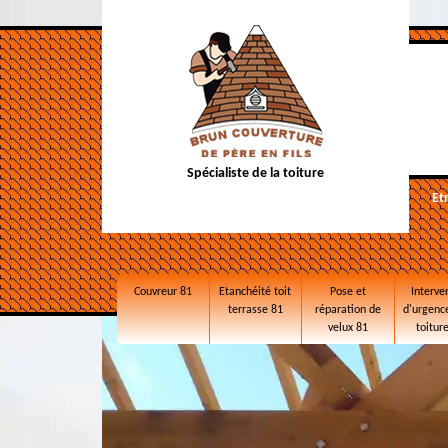
Spécialiste de la toiture
Et
Couvreur 81
Etanchéité toit
Pose et
Interve
terrasse 81
réparation de
d'urgence
velux 81
toitur