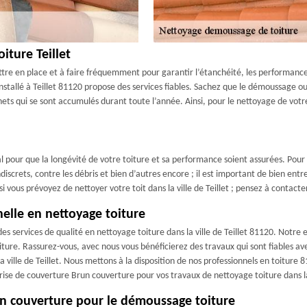
iture Teillet
tre en place et à faire fréquemment pour garantir l’étanchéité, les performances, 
stallé à Teillet 81120 propose des services fiables. Sachez que le démoussage ou 
hets qui se sont accumulés durant toute l’année. Ainsi, pour le nettoyage de votr
déal pour que la longévité de votre toiture et sa performance soient assurées. Pour
iscrets, contre les débris et bien d’autres encore ; il est important de bien entret
 vous prévoyez de nettoyer votre toit dans la ville de Teillet ; pensez à contact
elle en nettoyage toiture
 services de qualité en nettoyage toiture dans la ville de Teillet 81120. Notre e
ture. Rassurez-vous, avec nous vous bénéficierez des travaux qui sont fiables avec
 ville de Teillet. Nous mettons à la disposition de nos professionnels en toiture 8
ise de couverture Brun couverture pour vos travaux de nettoyage toiture dans la 
un couverture pour le démoussage toiture