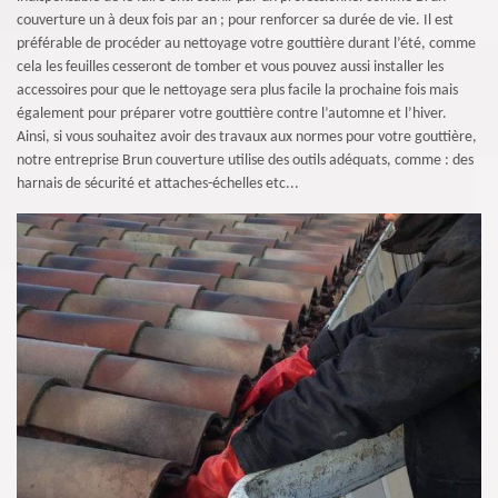
couverture un à deux fois par an ; pour renforcer sa durée de vie. Il est
préférable de procéder au nettoyage votre gouttière durant l’été, comme
cela les feuilles cesseront de tomber et vous pouvez aussi installer les
accessoires pour que le nettoyage sera plus facile la prochaine fois mais
également pour préparer votre gouttière contre l’automne et l’hiver.
Ainsi, si vous souhaitez avoir des travaux aux normes pour votre gouttière,
notre entreprise Brun couverture utilise des outils adéquats, comme : des
harnais de sécurité et attaches-échelles etc...