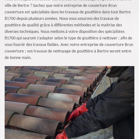
ville de Bertre ? Sachez que notre entreprise de couverture Brun
couverture est spécialisée dans les travaux de gouttière dans tout Bertre
81700 depuis plusieurs années. Nous vous assurons des travaux de
gouttière de qualité grâce à différentes méthodes et la maitrise des
diverses techniques. Nous mettons à votre disposition des spécialistes
81700 qui sauront s’adapter selon le type de gouttière à nettoyer ; afin de
vous fournir des travaux fiables. Avec notre entreprise de couverture Brun
couverture ; vos travaux de nettoyage de gouttière à Bertre seront entre
de bonne main.