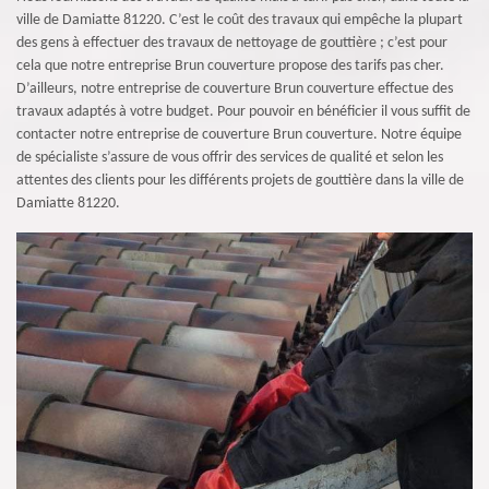
ville de Damiatte 81220. C’est le coût des travaux qui empêche la plupart
des gens à effectuer des travaux de nettoyage de gouttière ; c’est pour
cela que notre entreprise Brun couverture propose des tarifs pas cher.
D’ailleurs, notre entreprise de couverture Brun couverture effectue des
travaux adaptés à votre budget. Pour pouvoir en bénéficier il vous suffit de
contacter notre entreprise de couverture Brun couverture. Notre équipe
de spécialiste s’assure de vous offrir des services de qualité et selon les
attentes des clients pour les différents projets de gouttière dans la ville de
Damiatte 81220.