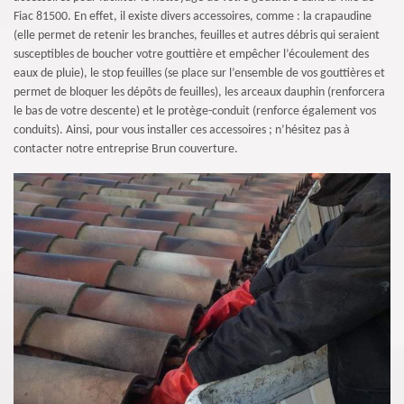
Fiac 81500. En effet, il existe divers accessoires, comme : la crapaudine
(elle permet de retenir les branches, feuilles et autres débris qui seraient
susceptibles de boucher votre gouttière et empêcher l’écoulement des
eaux de pluie), le stop feuilles (se place sur l’ensemble de vos gouttières et
permet de bloquer les dépôts de feuilles), les arceaux dauphin (renforcera
le bas de votre descente) et le protège-conduit (renforce également vos
conduits). Ainsi, pour vous installer ces accessoires ; n’hésitez pas à
contacter notre entreprise Brun couverture.