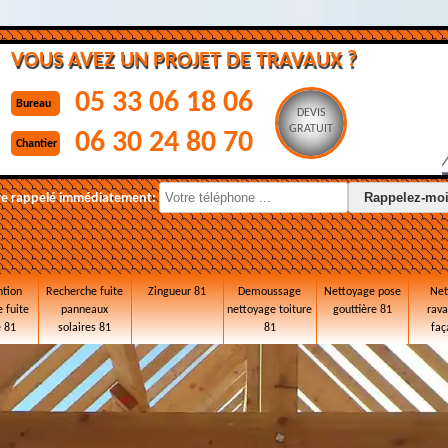
VOUS AVEZ UN PROJET DE TRAVAUX ?
05 33 06 18 06
Bureau
DEVIS
GRATUIT
06 30 24 80 70
Chantier
re rappelé immédiatement:
ntion
Recherche fuite
Zingueur 81
Demoussage
Nettoyage pose
Net
 fuite
panneaux
nettoyage toiture
gouttière 81
rav
e 81
solaires 81
81
faç