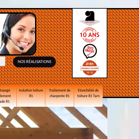
NOS RÉALISATIONS
toyage
Isolation toiture
Traitement de
Etanchéité de
alement
81
charpente 81
toiture 81 Tarn
ade 81