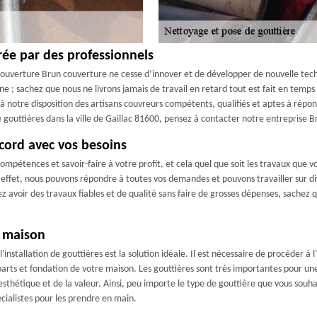
rée par des professionnels
couverture Brun couverture ne cesse d’innover et de développer de nouvelle techn
 ; sachez que nous ne livrons jamais de travail en retard tout est fait en temps
 notre disposition des artisans couvreurs compétents, qualifiés et aptes à répond
outtières dans la ville de Gaillac 81600, pensez à contacter notre entreprise B
ccord avec vos besoins
pétences et savoir-faire à votre profit, et cela quel que soit les travaux que v
effet, nous pouvons répondre à toutes vos demandes et pouvons travailler sur dif
siez avoir des travaux fiables et de qualité sans faire de grosses dépenses, sach
e maison
nstallation de gouttières est la solution idéale. Il est nécessaire de procéder à l
mparts et fondation de votre maison. Les gouttières sont très importantes pour u
sthétique et de la valeur. Ainsi, peu importe le type de gouttière que vous souhai
cialistes pour les prendre en main.