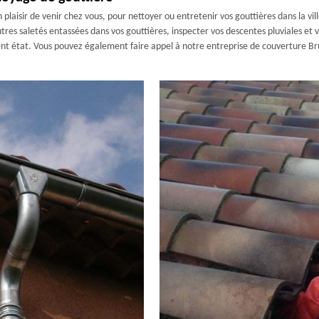
laisir de venir chez vous, pour nettoyer ou entretenir vos gouttières dans la vil
autres saletés entassées dans vos gouttières, inspecter vos descentes pluviales et v
llent état. Vous pouvez également faire appel à notre entreprise de couverture Br