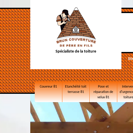
Spécialiste de la toiture
Et
Couvreur 81
Etanchéité toit
Pose et
Interve
terrasse 81
réparation de
d'urgence
velux 81
toitur