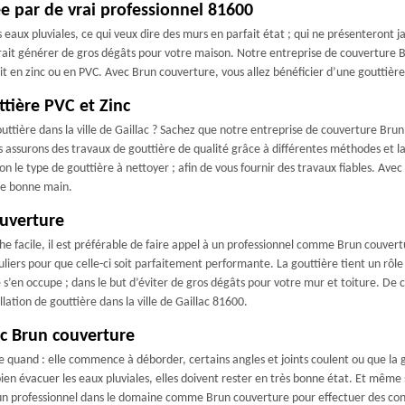
ée par de vrai professionnel 81600
aux pluviales, ce qui veux dire des murs en parfait état ; qui ne présenteront jam
urrait générer de gros dégâts pour votre maison. Notre entreprise de couverture
it en zinc ou en PVC. Avec Brun couverture, vous allez bénéficier d’une gouttièr
tière PVC et Zinc
ttière dans la ville de Gaillac ? Sachez que notre entreprise de couverture Brun
s assurons des travaux de gouttière de qualité grâce à différentes méthodes et l
lon le type de gouttière à nettoyer ; afin de vous fournir des travaux fiables. Av
de bonne main.
ouverture
e facile, il est préférable de faire appel à un professionnel comme Brun couvertur
liers pour que celle-ci soit parfaitement performante. La gouttière tient un rôle
en occupe ; dans le but d’éviter de gros dégâts pour votre mur et toiture. De ce
llation de gouttière dans la ville de Gaillac 81600.
c Brun couverture
 quand : elle commence à déborder, certains angles et joints coulent ou que la 
n évacuer les eaux pluviales, elles doivent rester en très bonne état. Et même si
un professionnel dans le domaine comme Brun couverture pour effectuer des contr