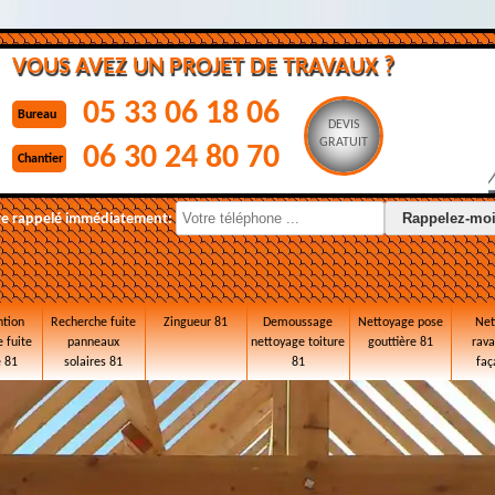
VOUS AVEZ UN PROJET DE TRAVAUX ?
05 33 06 18 06
Bureau
DEVIS
GRATUIT
06 30 24 80 70
Chantier
re rappelé immédiatement:
ntion
Recherche fuite
Zingueur 81
Demoussage
Nettoyage pose
Net
 fuite
panneaux
nettoyage toiture
gouttière 81
rav
e 81
solaires 81
81
faç