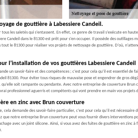
oyage de gouttière à Labessiere Candeil.
tous les saletés qui s’entassent. En effet, ce genre de travail s’exécute en haute
re Candeil dans le 81300 est prêt pour s’en occuper. Il possède des outillages m
s tout le 81300 pour réaliser vos projets de nettoyage de gouttière. D’où, n’att
r l’installation de vos gouttières Labessiere Candeil
ande un savoir-faire et des compétences ; c’est pour cela qu’il est essentiel de f
ndeil 81300. Pour éviter tous risques de mauvaise pose et engendrer de gros dégât
, qu’elle soit rampante ou pendante. Avec notre entreprise de couverture Brun co
vrai professionnel aguerris et compétents qui vont prendre en main vos projets 
ière en zinc avec Brun couverture
e, cela demande des savoir-faire particulier, c’est pour cela qu’il est nécessair
z que notre entreprise Brun couverture peut vous fournir divers interventions p
age avec un joint silicone. Ainsi, si vous avez des fuites de gouttière en zinc à 
0.