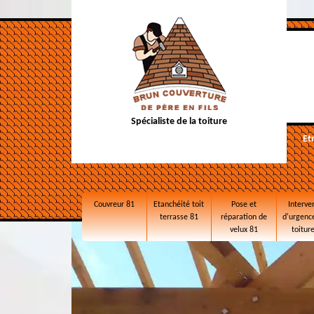
Spécialiste de la toiture
Et
Couvreur 81
Etanchéité toit
Pose et
Interve
terrasse 81
réparation de
d'urgence
velux 81
toitur