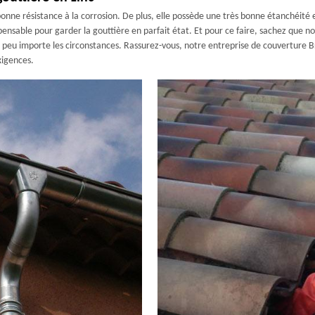
 bonne résistance à la corrosion. De plus, elle possède une très bonne étanchéité
spensable pour garder la gouttière en parfait état. Et pour ce faire, sachez que 
ux peu importe les circonstances. Rassurez-vous, notre entreprise de couverture
xigences.