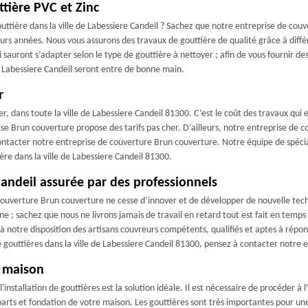
tière PVC et Zinc
ttière dans la ville de Labessiere Candeil ? Sachez que notre entreprise de couv
urs années. Nous vous assurons des travaux de gouttière de qualité grâce à diffé
 sauront s’adapter selon le type de gouttière à nettoyer ; afin de vous fournir d
 Labessiere Candeil seront entre de bonne main.
r
er, dans toute la ville de Labessiere Candeil 81300. C’est le coût des travaux qu
ise Brun couverture propose des tarifs pas cher. D’ailleurs, notre entreprise de
contacter notre entreprise de couverture Brun couverture. Notre équipe de spéciali
ière dans la ville de Labessiere Candeil 81300.
Candeil assurée par des professionnels
couverture Brun couverture ne cesse d’innover et de développer de nouvelle techn
 ; sachez que nous ne livrons jamais de travail en retard tout est fait en temps
 notre disposition des artisans couvreurs compétents, qualifiés et aptes à répond
outtières dans la ville de Labessiere Candeil 81300, pensez à contacter notre 
e maison
nstallation de gouttières est la solution idéale. Il est nécessaire de procéder à l
mparts et fondation de votre maison. Les gouttières sont très importantes pour u