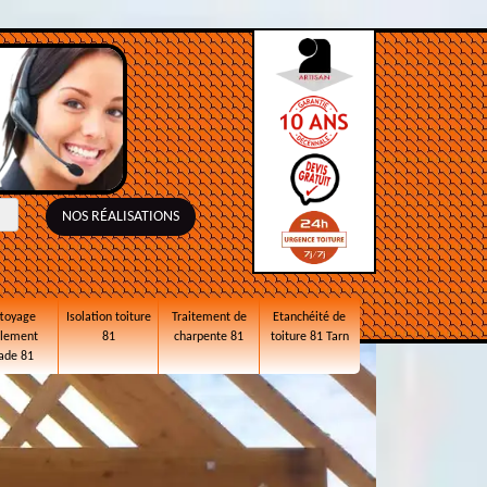
NOS RÉALISATIONS
toyage
Isolation toiture
Traitement de
Etanchéité de
alement
81
charpente 81
toiture 81 Tarn
ade 81