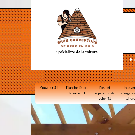
Spécialiste de la toiture
Et
Couvreur 81
Etanchéité toit
Pose et
Interve
terrasse 81
réparation de
d'urgence
velux 81
toitur