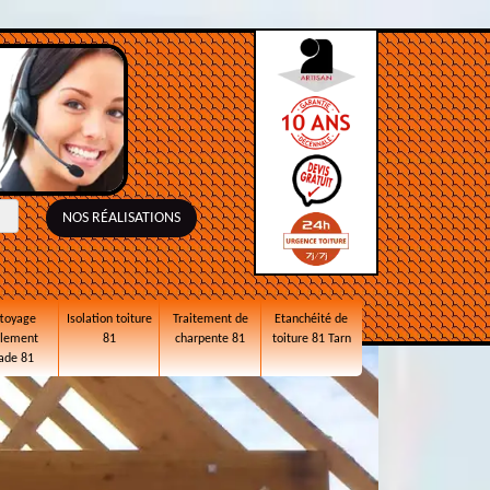
NOS RÉALISATIONS
toyage
Isolation toiture
Traitement de
Etanchéité de
alement
81
charpente 81
toiture 81 Tarn
ade 81