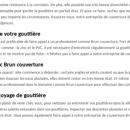
 bonne résistance à la corrosion. De plus, elle possède une très bonne étanchéité
spensable pour garder la gouttière en parfait état. Et pour ce faire, sachez que 
ux peu importe les circonstances. Rassurez-vous, notre entreprise de couverture
xigences.
 votre gouttière
est préférable de faire appel à un professionnel comme Brun couverture. Fort d
 comme : le zinc et le PVC. Il est nécessaire d’entretenir régulièrement sa gout
ales et ne montre pas de fuite ; n’hésitez pas à faire appel à notre entreprise de 
c Brun couverture
 quand : elle commence à déborder, certains angles et joints coulent ou que la 
en évacuer les eaux pluviales, elles doivent rester en très bonne état. Et même s
un professionnel dans le domaine comme Brun couverture pour effectuer des contr
toyage de gouttière
plaisir de venir chez vous, pour nettoyer ou entretenir vos gouttières dans la vi
autres saletés entassées dans vos gouttières, inspecter vos descentes pluviales et v
llent état. Vous pouvez également faire appel à notre entreprise de couverture Br