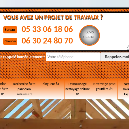
VOUS AVEZ UN PROJET DE TRAVAUX ?
05 33 06 18 06
Bureau
DEVIS
GRATUIT
06 30 24 80 70
Chantier
re rappelé immédiatement:
ntion
Recherche fuite
Zingueur 81
Demoussage
Nettoyage pose
Net
 fuite
panneaux
nettoyage toiture
gouttière 81
rav
e 81
solaires 81
81
faç