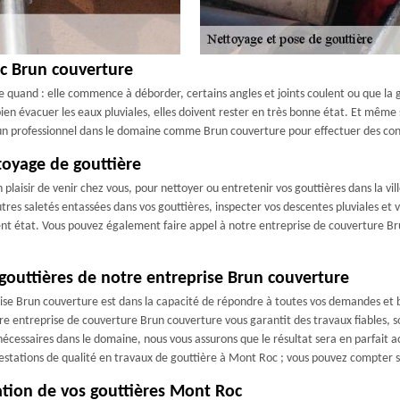
c Brun couverture
 quand : elle commence à déborder, certains angles et joints coulent ou que la 
en évacuer les eaux pluviales, elles doivent rester en très bonne état. Et même s
un professionnel dans le domaine comme Brun couverture pour effectuer des contr
toyage de gouttière
plaisir de venir chez vous, pour nettoyer ou entretenir vos gouttières dans la vi
autres saletés entassées dans vos gouttières, inspecter vos descentes pluviales et v
llent état. Vous pouvez également faire appel à notre entreprise de couverture Br
 gouttières de notre entreprise Brun couverture
ise Brun couverture est dans la capacité de répondre à toutes vos demandes et be
 entreprise de couverture Brun couverture vous garantit des travaux fiables, so
essaires dans le domaine, nous vous assurons que le résultat sera en parfait acc
prestations de qualité en travaux de gouttière à Mont Roc ; vous pouvez compter
ation de vos gouttières Mont Roc