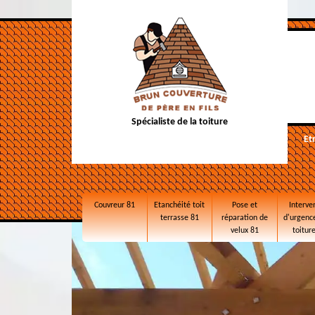
Spécialiste de la toiture
Et
Couvreur 81
Etanchéité toit
Pose et
Interve
terrasse 81
réparation de
d'urgence
velux 81
toitur