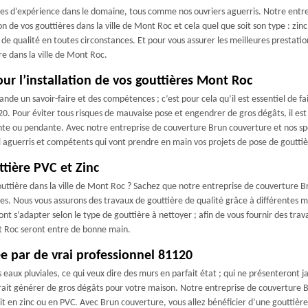
es d’expérience dans le domaine, tous comme nos ouvriers aguerris. Notre entre
n de vos gouttières dans la ville de Mont Roc et cela quel que soit son type : zinc,
de qualité en toutes circonstances. Et pour vous assurer les meilleures prestation
re dans la ville de Mont Roc.
ur l’installation de vos gouttières Mont Roc
ande un savoir-faire et des compétences ; c’est pour cela qu’il est essentiel de f
0. Pour éviter tous risques de mauvaise pose et engendrer de gros dégâts, il est 
nte ou pendante. Avec notre entreprise de couverture Brun couverture et nos spé
el aguerris et compétents qui vont prendre en main vos projets de pose de goutt
tière PVC et Zinc
uttière dans la ville de Mont Roc ? Sachez que notre entreprise de couverture Br
s. Nous vous assurons des travaux de gouttière de qualité grâce à différentes m
ont s’adapter selon le type de gouttière à nettoyer ; afin de vous fournir des tra
t Roc seront entre de bonne main.
ée par de vrai professionnel 81120
aux pluviales, ce qui veux dire des murs en parfait état ; qui ne présenteront jam
urrait générer de gros dégâts pour votre maison. Notre entreprise de couverture
it en zinc ou en PVC. Avec Brun couverture, vous allez bénéficier d’une gouttièr