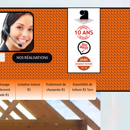
NOS RÉALISATIONS
toyage
Isolation toiture
Traitement de
Etanchéité de
alement
81
charpente 81
toiture 81 Tarn
ade 81