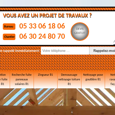
VOUS AVEZ UN PROJET DE TRAVAUX ?
05 33 06 18 06
Bureau
DEVIS
GRATUIT
06 30 24 80 70
Chantier
re rappelé immédiatement:
ntion
Recherche fuite
Zingueur 81
Demoussage
Nettoyage pose
Net
 fuite
panneaux
nettoyage toiture
gouttière 81
rav
e 81
solaires 81
81
faç