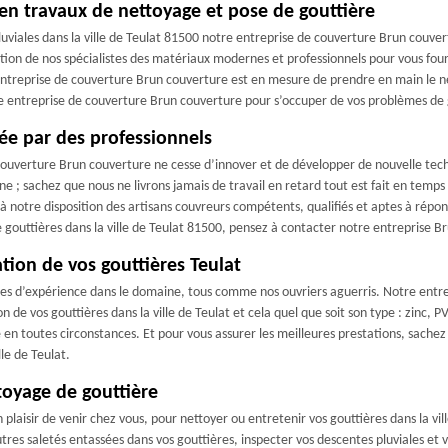
 en travaux de nettoyage et pose de gouttière
uviales dans la ville de Teulat 81500 notre entreprise de couverture Brun couvert
ition de nos spécialistes des matériaux modernes et professionnels pour vous four
entreprise de couverture Brun couverture est en mesure de prendre en main le net
tre entreprise de couverture Brun couverture pour s’occuper de vos problèmes de 
rée par des professionnels
couverture Brun couverture ne cesse d’innover et de développer de nouvelle techn
 ; sachez que nous ne livrons jamais de travail en retard tout est fait en temps
 notre disposition des artisans couvreurs compétents, qualifiés et aptes à répond
outtières dans la ville de Teulat 81500, pensez à contacter notre entreprise B
tion de vos gouttières Teulat
es d’expérience dans le domaine, tous comme nos ouvriers aguerris. Notre entre
n de vos gouttières dans la ville de Teulat et cela quel que soit son type : zinc, PV
 en toutes circonstances. Et pour vous assurer les meilleures prestations, sachez 
lle de Teulat.
toyage de gouttière
laisir de venir chez vous, pour nettoyer ou entretenir vos gouttières dans la vil
autres saletés entassées dans vos gouttières, inspecter vos descentes pluviales et v