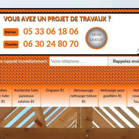
VOUS AVEZ UN PROJET DE TRAVAUX ?
05 33 06 18 06
Bureau
DEVIS
GRATUIT
06 30 24 80 70
Chantier
re rappelé immédiatement:
ntion
Recherche fuite
Zingueur 81
Demoussage
Nettoyage pose
Net
 fuite
panneaux
nettoyage toiture
gouttière 81
rav
e 81
solaires 81
81
faç