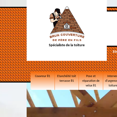
Spécialiste de la toiture
Et
Couvreur 81
Etanchéité toit
Pose et
Interve
terrasse 81
réparation de
d'urgence
velux 81
toitur