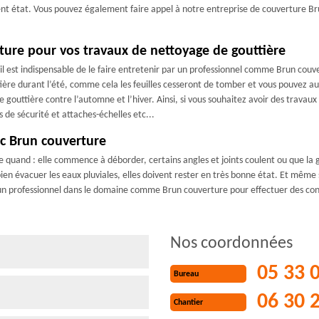
llent état. Vous pouvez également faire appel à notre entreprise de couverture Br
ture pour vos travaux de nettoyage de gouttière
 il est indispensable de le faire entretenir par un professionnel comme Brun couv
ière durant l’été, comme cela les feuilles cesseront de tomber et vous pouvez auss
e gouttière contre l’automne et l’hiver. Ainsi, si vous souhaitez avoir des trava
 de sécurité et attaches-échelles etc...
c Brun couverture
 quand : elle commence à déborder, certains angles et joints coulent ou que la 
n évacuer les eaux pluviales, elles doivent rester en très bonne état. Et même si
un professionnel dans le domaine comme Brun couverture pour effectuer des contr
Nos coordonnées
05 33 
Bureau
06 30 
Chantier