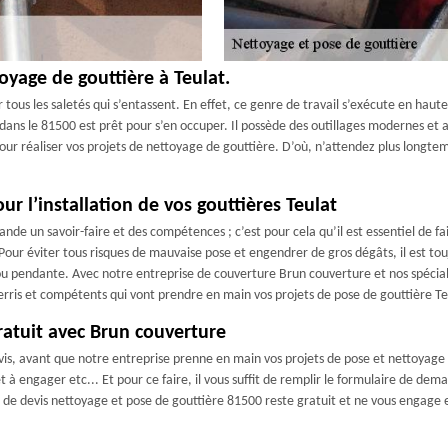
oyage de gouttière à Teulat.
tous les saletés qui s’entassent. En effet, ce genre de travail s’exécute en haute
ans le 81500 est prêt pour s’en occuper. Il possède des outillages modernes et ad
our réaliser vos projets de nettoyage de gouttière. D’où, n’attendez plus longte
r l’installation de vos gouttières Teulat
ande un savoir-faire et des compétences ; c’est pour cela qu’il est essentiel de f
 Pour éviter tous risques de mauvaise pose et engendrer de gros dégâts, il est to
ou pendante. Avec notre entreprise de couverture Brun couverture et nos spéciali
erris et compétents qui vont prendre en main vos projets de pose de gouttière Te
ratuit avec Brun couverture
is, avant que notre entreprise prenne en main vos projets de pose et nettoyage g
t à engager etc... Et pour ce faire, il vous suffit de remplir le formulaire de de
 de devis nettoyage et pose de gouttière 81500 reste gratuit et ne vous engage e