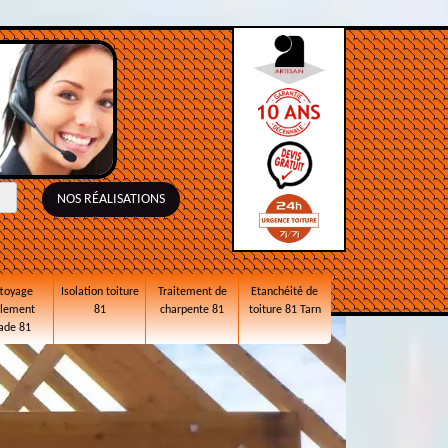
NOS RÉALISATIONS
toyage
Isolation toiture
Traitement de
Etanchéité de
alement
81
charpente 81
toiture 81 Tarn
ade 81