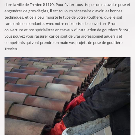
dans la ville de Trevien 81190. Pour éviter tous risques de mauvaise pose et
engendrer de gros dégâts, il est toujours nécessaire d’avoir les bonnes
techniques, et cela peu importe le type de votre gouttière, qu’elle soit
rampante ou pendante. Avec notre entreprise de couverture Brun
couverture et nos spécialistes en travaux d’installation de gouttière 81190,
vous pouvez vous rassurer car ce sont de vrai professionnel aguerris et
compétents qui vont prendre en main vos projets de pose de gouttière
Trevien.