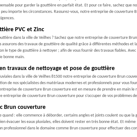
spensable pour garder la gouttière en parfait état. Et pour ce faire, sachez que 
ux peu importe les circonstances. Rassurez-vous, notre entreprise de couverture
xigences.
tière PVC et Zinc
ttière dans la ville de Veilhes ? Sachez que notre entreprise de couverture Brun
s assurons des travaux de gouttière de qualité grâce à différentes méthodes et l
lon le type de gouttière à nettoyer ; afin de vous fournir des travaux fiables. Av
 de bonne main.
 en travaux de nettoyage et pose de gouttière
uviales dans la ville de Veilhes 81500 notre entreprise de couverture Brun couver
ition de nos spécialistes des matériaux modernes et professionnels pour vous four
 entreprise de couverture Brun couverture est en mesure de prendre en main le ne
otre entreprise de couverture Brun couverture pour s’occuper de vos problèmes de
c Brun couverture
 quand : elle commence à déborder, certains angles et joints coulent ou que la 
n évacuer les eaux pluviales, elles doivent rester en très bonne état. Et même si
un professionnel dans le domaine comme Brun couverture pour effectuer des contr