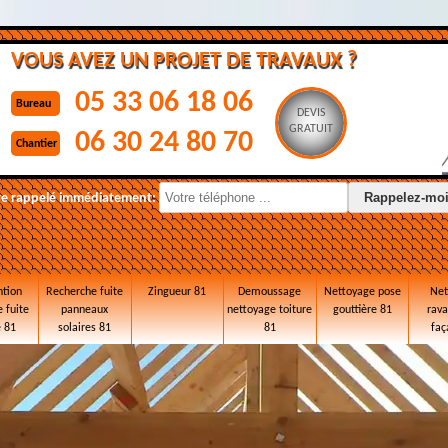
VOUS AVEZ UN PROJET DE TRAVAUX ?
05 33 06 18 06
Bureau
DEVIS
GRATUIT
06 30 24 80 70
Chantier
re rappelé immédiatement:
ntion
Recherche fuite
Zingueur 81
Demoussage
Nettoyage pose
Net
 fuite
panneaux
nettoyage toiture
gouttière 81
rav
e 81
solaires 81
81
faç