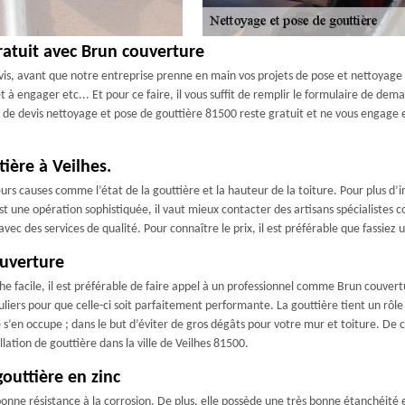
ratuit avec Brun couverture
is, avant que notre entreprise prenne en main vos projets de pose et nettoyage g
t à engager etc... Et pour ce faire, il vous suffit de remplir le formulaire de de
 de devis nettoyage et pose de gouttière 81500 reste gratuit et ne vous engage e
tière à Veilhes.
ieurs causes comme l’état de la gouttière et la hauteur de la toiture. Pour plus 
 est une opération sophistiquée, il vaut mieux contacter des artisans spécialistes
ec des services de qualité. Pour connaître le prix, il est préférable que fassiez
ouverture
e facile, il est préférable de faire appel à un professionnel comme Brun couvertur
liers pour que celle-ci soit parfaitement performante. La gouttière tient un rôle
en occupe ; dans le but d’éviter de gros dégâts pour votre mur et toiture. De ce
llation de gouttière dans la ville de Veilhes 81500.
outtière en zinc
 bonne résistance à la corrosion. De plus, elle possède une très bonne étanchéité