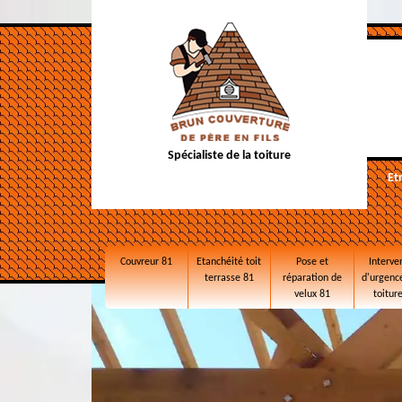
Spécialiste de la toiture
Et
Couvreur 81
Etanchéité toit
Pose et
Interve
terrasse 81
réparation de
d'urgence
velux 81
toitur