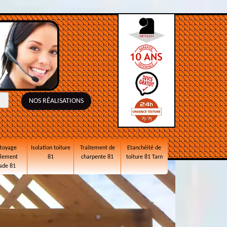
NOS RÉALISATIONS
toyage
Isolation toiture
Traitement de
Etanchéité de
alement
81
charpente 81
toiture 81 Tarn
ade 81