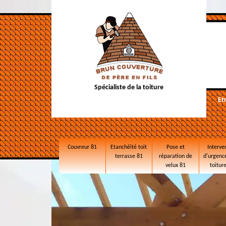
Spécialiste de la toiture
Et
Couvreur 81
Etanchéité toit
Pose et
Interve
terrasse 81
réparation de
d'urgence
velux 81
toitur