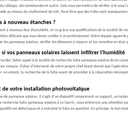
u câblage, des lambourdes et autre. Cela nous permettra de vérifier si le souci s
éside au niveau du revêtement de toit. Peut-être que des tuiles sont manquantes sou
s à nouveau étanches ?
uvent à nouveau leur étanchéité, et ce grâce aux qualifications de la société de 
ntion délicate que vous devez confier à un professionnel. Notre équipe aguerrie
irer les panneaux solaires, vérifier les éléments à réparer et les remettre en état
i vos panneaux solaires laissent infiltrer l’humidité
 tarder, faites appel à la société de recherche fuite panneaux solaires Brun cou
sur mesure. Évitez d’intervenir de votre propre chef étant donné que l’opératio
, en amont, la recherche de la fuite avant de procéder à la réparation nécessair
 de votre installation photovoltaïque
e panneaux solaires. Il s’agit d’un dispositif comprenant un support, un isolant
 la recherche fuite panneaux solaires à Le Garric, nous prêterons une attention pa
spositifs est défectueux et a entrainé la fuite en question. En principe, le bon 