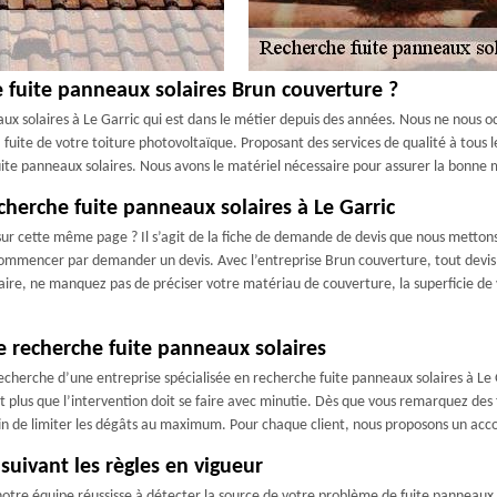
e fuite panneaux solaires Brun couverture ?
ux solaires à Le Garric qui est dans le métier depuis des années. Nous ne nous 
fuite de votre toiture photovoltaïque. Proposant des services de qualité à tous les
uite panneaux solaires. Nous avons le matériel nécessaire pour assurer la bonne 
herche fuite panneaux solaires à Le Garric
ur cette même page ? Il s’agit de la fiche de demande de devis que nous mettons à 
 commencer par demander un devis. Avec l’entreprise Brun couverture, tout devis 
aire, ne manquez pas de préciser votre matériau de couverture, la superficie de 
e recherche fuite panneaux solaires
la recherche d’une entreprise spécialisée en recherche fuite panneaux solaires à L
nt plus que l’intervention doit se faire avec minutie. Dès que vous remarquez des
 afin de limiter les dégâts au maximum. Pour chaque client, nous proposons un 
suivant les règles en vigueur
notre équipe réussisse à détecter la source de votre problème de fuite panneaux 