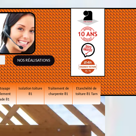
NOS RÉALISATIONS
toyage
Isolation toiture
Traitement de
Etanchéité de
alement
81
charpente 81
toiture 81 Tarn
ade 81