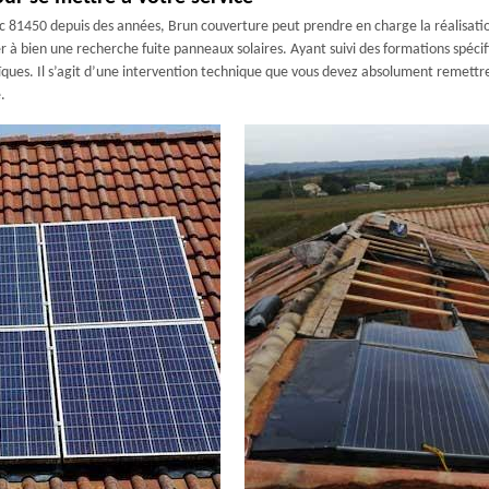
ic 81450 depuis des années, Brun couverture peut prendre en charge la réalisatio
 à bien une recherche fuite panneaux solaires. Ayant suivi des formations spéc
aïques. Il s’agit d’une intervention technique que vous devez absolument remettre
.