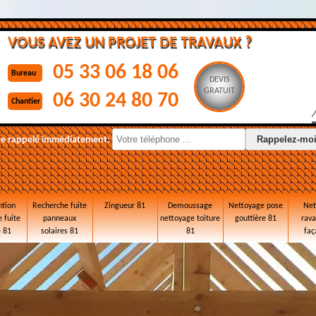
VOUS AVEZ UN PROJET DE TRAVAUX ?
05 33 06 18 06
Bureau
DEVIS
GRATUIT
06 30 24 80 70
Chantier
re rappelé immédiatement:
ntion
Recherche fuite
Zingueur 81
Demoussage
Nettoyage pose
Net
 fuite
panneaux
nettoyage toiture
gouttière 81
rav
e 81
solaires 81
81
faç