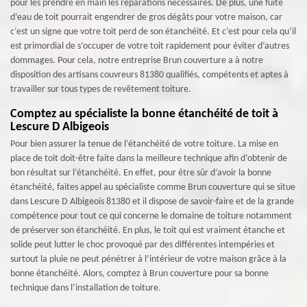
pour les prendre en main les réparations nécessaires. De plus, une fuite
d’eau de toit pourrait engendrer de gros dégâts pour votre maison, car
c’est un signe que votre toit perd de son étanchéité. Et c’est pour cela qu’il
est primordial de s’occuper de votre toit rapidement pour éviter d’autres
dommages. Pour cela, notre entreprise Brun couverture a à notre
disposition des artisans couvreurs 81380 qualifiés, compétents et aptes à
travailler sur tous types de revêtement toiture.
Comptez au spécialiste la bonne étanchéité de toit à
Lescure D Albigeois
Pour bien assurer la tenue de l’étanchéité de votre toiture. La mise en
place de toit doit-être faite dans la meilleure technique afin d’obtenir de
bon résultat sur l’étanchéité. En effet, pour être sûr d’avoir la bonne
étanchéité, faites appel au spécialiste comme Brun couverture qui se situe
dans Lescure D Albigeois 81380 et il dispose de savoir-faire et de la grande
compétence pour tout ce qui concerne le domaine de toiture notamment
de préserver son étanchéité. En plus, le toit qui est vraiment étanche et
solide peut lutter le choc provoqué par des différentes intempéries et
surtout la pluie ne peut pénétrer à l’intérieur de votre maison grâce à la
bonne étanchéité. Alors, comptez à Brun couverture pour sa bonne
technique dans l’installation de toiture.