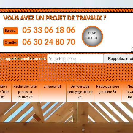
VOUS AVEZ UN PROJET DE TRAVAUX ?
05 33 06 18 06
Bureau
DEVIS
GRATUIT
06 30 24 80 70
Chantier
re rappelé immédiatement:
ntion
Recherche fuite
Zingueur 81
Demoussage
Nettoyage pose
Net
 fuite
panneaux
nettoyage toiture
gouttière 81
rav
e 81
solaires 81
81
faç