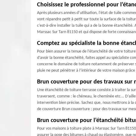
Choisissez le professionnel pour l’étan
Après plusieurs années d’utilisation, l’état de tuile comme
vont répandre petit à petit sur toute la surface de la toit
c’est-à-dire installer la tuile qui a de la bonne étanchéi
Marssac Sur Tarn 81150 et qui dispose de forte connaissanc
Comptez au spécialiste la bonne étanch
Pour bien assurer la tenue de l’étanchéité de votre toiture.
d’avoir la bonne étanchéité, faites appel au spécialiste c
concerne le domaine de toiture notamment de préserver son 
pluie ne peut pénétrer à l’intérieur de votre maison grâce
Brun couverture pour des travaux sur
Une étanchéité de toiture terrasse consiste à traiter la sur
traversent, comme : le chéneau, le cheminée etc... D’aill
intervention bien précise. Sachez que, nous mettrons à la 
de couverture Brun couverture ; pour des travaux sur mesu
Brun couverture pour l’étanchéité bitu
Pour vos maisons à toiture plate à Marssac Sur Tarn 8115
assurer la pose des bitumes à chaud ou élastomère, que no