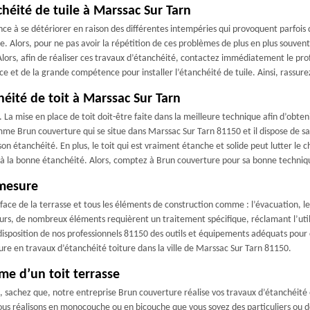
chéité de tuile à Marssac Sur Tarn
nce à se détériorer en raison des différentes intempéries qui provoquent parfois 
ure. Alors, pour ne pas avoir la répétition de ces problèmes de plus en plus souve
té. Alors, afin de réaliser ces travaux d’étanchéité, contactez immédiatement le 
e et de la grande compétence pour installer l’étanchéité de tuile. Ainsi, rassure
éité de toit à Marssac Sur Tarn
 La mise en place de toit doit-être faite dans la meilleure technique afin d’obteni
omme Brun couverture qui se situe dans Marssac Sur Tarn 81150 et il dispose de s
étanchéité. En plus, le toit qui est vraiment étanche et solide peut lutter le c
 à la bonne étanchéité. Alors, comptez à Brun couverture pour sa bonne technique
 mesure
face de la terrasse et tous les éléments de construction comme : l’évacuation, les
eurs, de nombreux éléments requièrent un traitement spécifique, réclamant l’uti
disposition de nos professionnels 81150 des outils et équipements adéquats pour c
re en travaux d’étanchéité toiture dans la ville de Marssac Sur Tarn 81150.
me d’un toit terrasse
0, sachez que, notre entreprise Brun couverture réalise vos travaux d’étanchéi
us réalisons en monocouche ou en bicouche que vous soyez des particuliers ou de