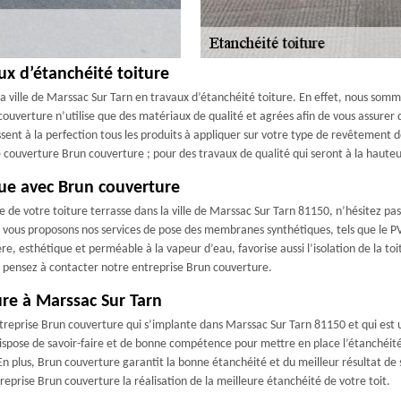
ux d’étanchéité toiture
a ville de Marssac Sur Tarn en travaux d’étanchéité toiture. En effet, nous som
uverture n’utilise que des matériaux de qualité et agrées afin de vous assurer
nt à la perfection tous les produits à appliquer sur votre type de revêtement de to
e couverture Brun couverture ; pour des travaux de qualité qui seront à la haute
ue avec Brun couverture
 de votre toiture terrasse dans la ville de Marssac Sur Tarn 81150, n’hésitez pas
 vous proposons nos services de pose des membranes synthétiques, tels que le PV
e, esthétique et perméable à la vapeur d’eau, favorise aussi l’isolation de la toit
 pensez à contacter notre entreprise Brun couverture.
ure à Marssac Sur Tarn
ntreprise Brun couverture qui s’implante dans Marssac Sur Tarn 81150 et qui est 
ispose de savoir-faire et de bonne compétence pour mettre en place l’étanchéité d
 En plus, Brun couverture garantit la bonne étanchéité et du meilleur résultat de
ntreprise Brun couverture la réalisation de la meilleure étanchéité de votre toit.