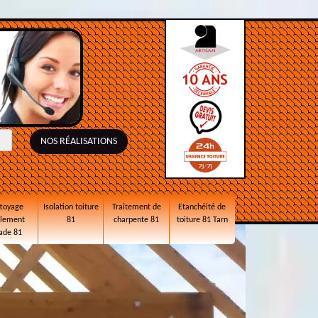
NOS RÉALISATIONS
toyage
Isolation toiture
Traitement de
Etanchéité de
alement
81
charpente 81
toiture 81 Tarn
ade 81