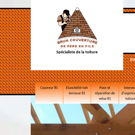
Spécialiste de la toiture
Et
Couvreur 81
Etanchéité toit
Pose et
Interve
terrasse 81
réparation de
d'urgence
velux 81
toitur