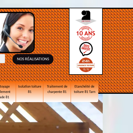
NOS RÉALISATIONS
toyage
Isolation toiture
Traitement de
Etanchéité de
alement
81
charpente 81
toiture 81 Tarn
ade 81