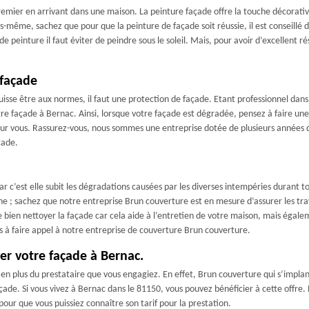
emier en arrivant dans une maison. La peinture façade offre la touche décorativ
-même, sachez que pour que la peinture de façade soit réussie, il est conseillé d
 peinture il faut éviter de peindre sous le soleil. Mais, pour avoir d’excellent r
 façade
isse être aux normes, il faut une protection de façade. Etant professionnel dans
tre façade à Bernac. Ainsi, lorsque votre façade est dégradée, pensez à faire un
 pour vous. Rassurez-vous, nous sommes une entreprise dotée de plusieurs années 
çade.
ar c’est elle subit les dégradations causées par les diverses intempéries durant t
 ; sachez que notre entreprise Brun couverture est en mesure d’assurer les tra
bien nettoyer la façade car cela aide à l’entretien de votre maison, mais égalem
as à faire appel à notre entreprise de couverture Brun couverture.
er votre façade à Bernac.
e en plus du prestataire que vous engagiez. En effet, Brun couverture qui s’impla
ade. Si vous vivez à Bernac dans le 81150, vous pouvez bénéficier à cette offre. 
 pour que vous puissiez connaître son tarif pour la prestation.