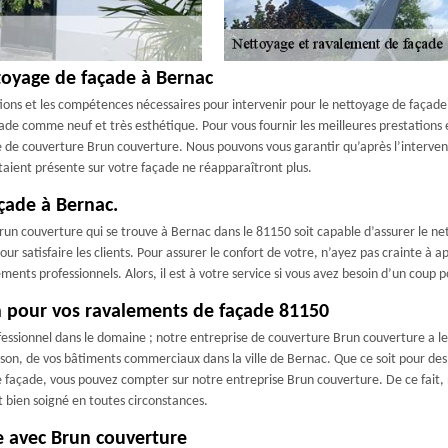
toyage de façade à Bernac
ions et les compétences nécessaires pour intervenir pour le nettoyage de façade
ade comme neuf et très esthétique. Pour vous fournir les meilleures prestations 
se de couverture Brun couverture. Nous pouvons vous garantir qu’après l’interven
taient présente sur votre façade ne réapparaîtront plus.
açade à Bernac.
run couverture qui se trouve à Bernac dans le 81150 soit capable d’assurer le ne
pour satisfaire les clients. Pour assurer le confort de votre, n’ayez pas crainte 
ments professionnels. Alors, il est à votre service si vous avez besoin d’un coup
on pour vos ravalements de façade 81150
fessionnel dans le domaine ; notre entreprise de couverture Brun couverture a le
son, de vos bâtiments commerciaux dans la ville de Bernac. Que ce soit pour de
 façade, vous pouvez compter sur notre entreprise Brun couverture. De ce fait, n
t bien soigné en toutes circonstances.
e avec Brun couverture