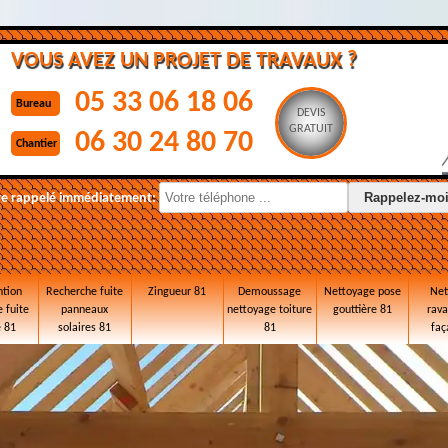
VOUS AVEZ UN PROJET DE TRAVAUX ?
05 33 06 18 06
Bureau
DEVIS
GRATUIT
06 30 24 80 70
Chantier
re rappelé immédiatement:
ntion
Recherche fuite
Zingueur 81
Demoussage
Nettoyage pose
Net
 fuite
panneaux
nettoyage toiture
gouttière 81
rav
e 81
solaires 81
81
faç