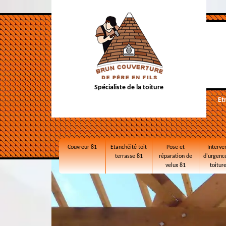
Spécialiste de la toiture
Et
Couvreur 81
Etanchéité toit
Pose et
Interve
terrasse 81
réparation de
d'urgence
velux 81
toitur