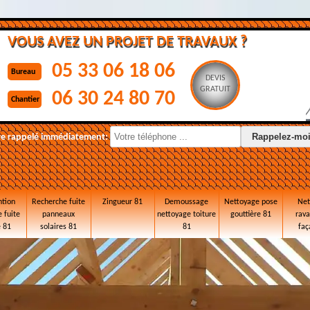
VOUS AVEZ UN PROJET DE TRAVAUX ?
05 33 06 18 06
Bureau
DEVIS
GRATUIT
06 30 24 80 70
Chantier
re rappelé immédiatement:
ntion
Recherche fuite
Zingueur 81
Demoussage
Nettoyage pose
Net
 fuite
panneaux
nettoyage toiture
gouttière 81
rav
e 81
solaires 81
81
faç