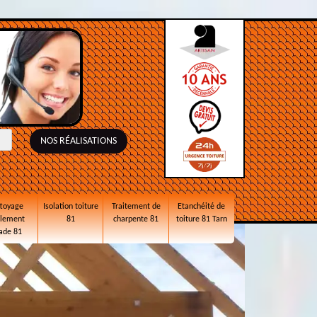
NOS RÉALISATIONS
toyage
Isolation toiture
Traitement de
Etanchéité de
alement
81
charpente 81
toiture 81 Tarn
ade 81