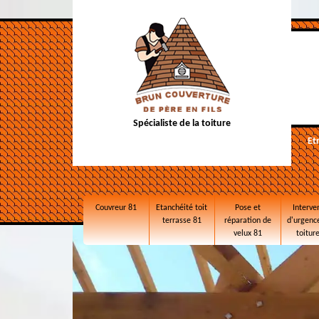
Spécialiste de la toiture
Et
Couvreur 81
Etanchéité toit
Pose et
Interve
terrasse 81
réparation de
d'urgence
velux 81
toitur