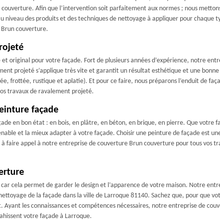
couverture. Afin que l’intervention soit parfaitement aux normes ; nous mettons
u niveau des produits et des techniques de nettoyage à appliquer pour chaque ty
e Brun couverture.
rojeté
et original pour votre façade. Fort de plusieurs années d’expérience, notre ent
ment projeté s’applique très vite et garantit un résultat esthétique et une bonne
ée, frottée, rustique et aplatie). Et pour ce faire, nous préparons l’enduit de f
vos travaux de ravalement projeté.
einture façade
çade en bon état : en bois, en plâtre, en béton, en brique, en pierre. Que votre f
venable et la mieux adapter à votre façade. Choisir une peinture de façade est u
s à faire appel à notre entreprise de couverture Brun couverture pour tous vos tr
erture
 car cela permet de garder le design et l’apparence de votre maison. Notre ent
nettoyage de la façade dans la ville de Larroque 81140. Sachez que, pour que vot
. Ayant les connaissances et compétences nécessaires, notre entreprise de couv
nvahissent votre façade à Larroque.