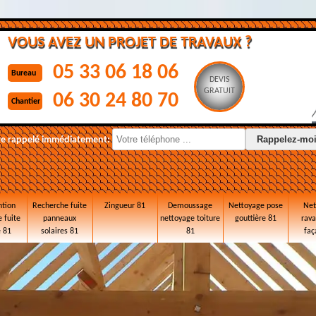
VOUS AVEZ UN PROJET DE TRAVAUX ?
05 33 06 18 06
Bureau
DEVIS
GRATUIT
06 30 24 80 70
Chantier
re rappelé immédiatement:
ntion
Recherche fuite
Zingueur 81
Demoussage
Nettoyage pose
Net
 fuite
panneaux
nettoyage toiture
gouttière 81
rav
e 81
solaires 81
81
faç