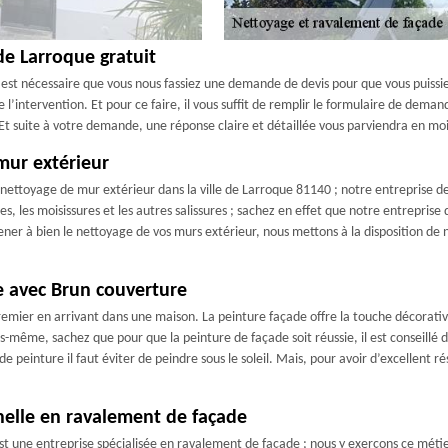
de Larroque gratuit
 est nécessaire que vous nous fassiez une demande de devis pour que vous puissie
de l’intervention. Et pour ce faire, il vous suffit de remplir le formulaire de dem
 Et suite à votre demande, une réponse claire et détaillée vous parviendra en mo
mur extérieur
n nettoyage de mur extérieur dans la ville de Larroque 81140 ; notre entreprise d
es, les moisissures et les autres salissures ; sachez en effet que notre entrepris
ner à bien le nettoyage de vos murs extérieur, nous mettons à la disposition d
e avec Brun couverture
emier en arrivant dans une maison. La peinture façade offre la touche décorativ
-même, sachez que pour que la peinture de façade soit réussie, il est conseillé d
 peinture il faut éviter de peindre sous le soleil. Mais, pour avoir d’excellent r
nelle en ravalement de façade
st une entreprise spécialisée en ravalement de façade ; nous y exerçons ce métier