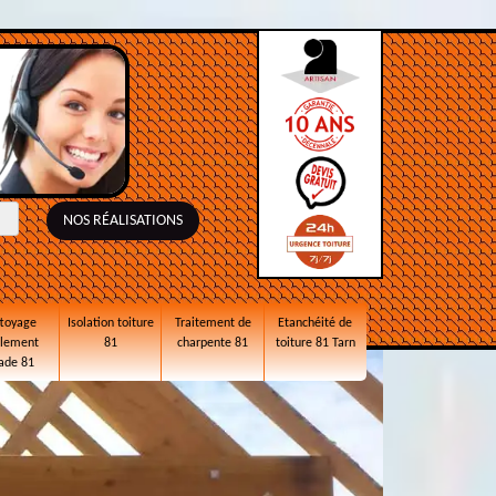
NOS RÉALISATIONS
toyage
Isolation toiture
Traitement de
Etanchéité de
alement
81
charpente 81
toiture 81 Tarn
ade 81