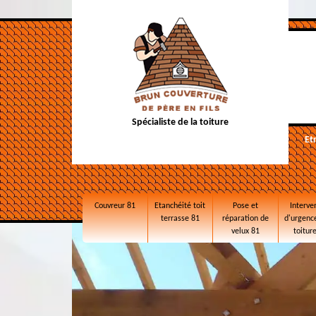
Spécialiste de la toiture
Et
Couvreur 81
Etanchéité toit
Pose et
Interve
terrasse 81
réparation de
d'urgence
velux 81
toitur