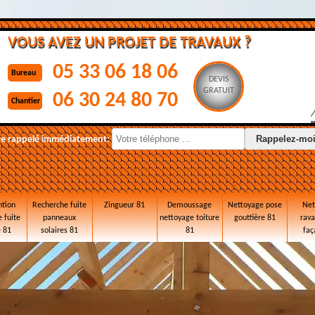
VOUS AVEZ UN PROJET DE TRAVAUX ?
05 33 06 18 06
Bureau
DEVIS
GRATUIT
06 30 24 80 70
Chantier
re rappelé immédiatement:
ntion
Recherche fuite
Zingueur 81
Demoussage
Nettoyage pose
Net
 fuite
panneaux
nettoyage toiture
gouttière 81
rav
e 81
solaires 81
81
faç