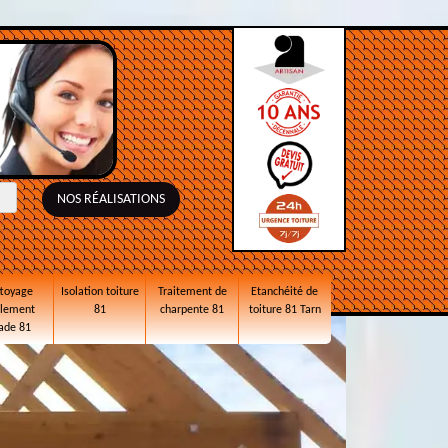
NOS RÉALISATIONS
toyage
Isolation toiture
Traitement de
Etanchéité de
alement
81
charpente 81
toiture 81 Tarn
ade 81