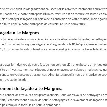
ar c’est elle subit les dégradations causées par les diverses intempéries durant t
 ; sachez que notre entreprise Brun couverture est en mesure d’assurer les tra
bien nettoyer la façade car cela aide à l’entretien de votre maison, mais égalem
as à faire appel à notre entreprise de couverture Brun couverture.
façade à Le Margnes.
 la pérennité de vos murs. Pour éviter cette situation déplaisante, un nettoyage d
mme Brun couverture qui se siège à Le Margnes dans le 81260 pour assurer votre c
; Brun couverture dans le est à votre service et prêt à vous partager le fruit d
 travailler ; du type de votre façade : en bois, en plâtre, en béton, en brique etc
essite un investissement conséquent et nous en avons conscience ; mais sachez q
ns selon vos besoins et exigences. Ainsi, faites appel à notre entreprise de cou
en travaux de façade.
alement de façade à Le Margnes.
vous confiez des travaux à des professionnels. Pour vos travaux de nettoyage et
 fait, l’établissement d’un devis pour le nettoyage et le ravalement de façade es
ne pas remplir le formulaire pour la demande?