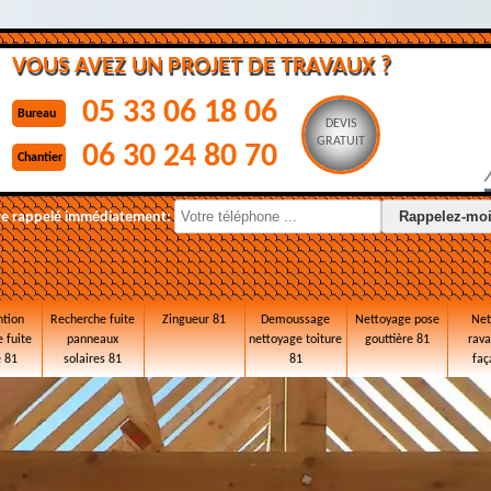
VOUS AVEZ UN PROJET DE TRAVAUX ?
05 33 06 18 06
Bureau
DEVIS
GRATUIT
06 30 24 80 70
Chantier
re rappelé immédiatement:
ntion
Recherche fuite
Zingueur 81
Demoussage
Nettoyage pose
Net
 fuite
panneaux
nettoyage toiture
gouttière 81
rav
e 81
solaires 81
81
faç