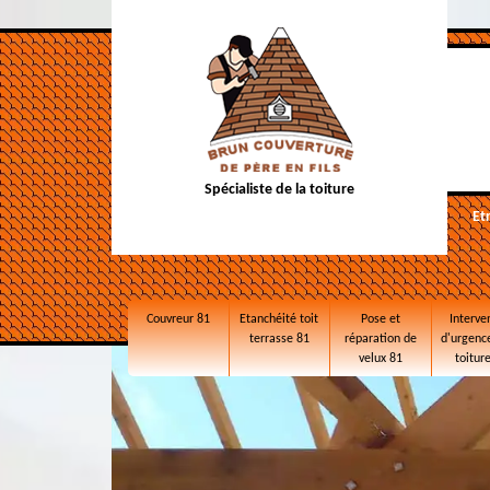
Spécialiste de la toiture
Et
Couvreur 81
Etanchéité toit
Pose et
Interve
terrasse 81
réparation de
d'urgence
velux 81
toitur