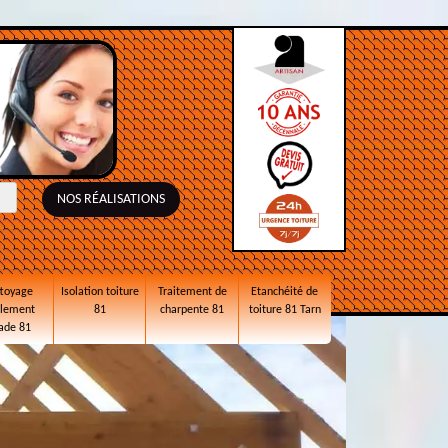
NOS RÉALISATIONS
toyage
Isolation toiture
Traitement de
Etanchéité de
alement
81
charpente 81
toiture 81 Tarn
ade 81