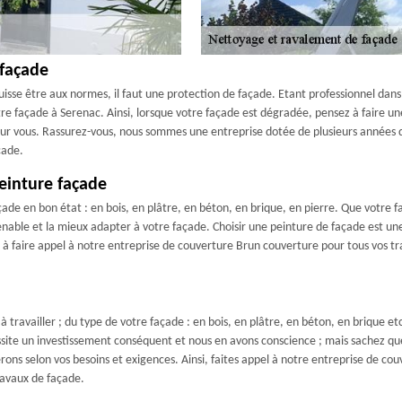
 façade
isse être aux normes, il faut une protection de façade. Etant professionnel dans
tre façade à Serenac. Ainsi, lorsque votre façade est dégradée, pensez à faire u
 pour vous. Rassurez-vous, nous sommes une entreprise dotée de plusieurs années 
çade.
einture façade
çade en bon état : en bois, en plâtre, en béton, en brique, en pierre. Que votre f
venable et la mieux adapter à votre façade. Choisir une peinture de façade est u
s à faire appel à notre entreprise de couverture Brun couverture pour tous vos tr
 travailler ; du type de votre façade : en bois, en plâtre, en béton, en brique etc
essite un investissement conséquent et nous en avons conscience ; mais sachez q
ns selon vos besoins et exigences. Ainsi, faites appel à notre entreprise de cou
ravaux de façade.