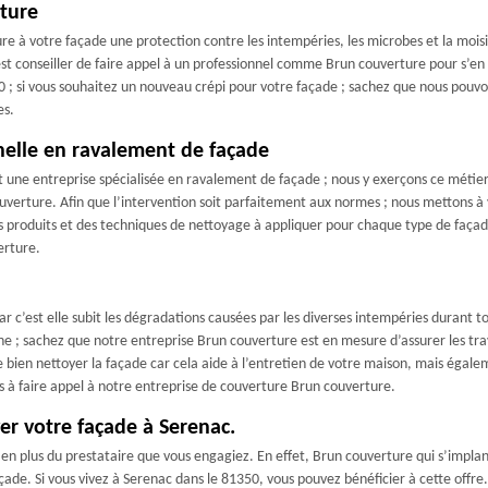
rture
e à votre façade une protection contre les intempéries, les microbes et la moisis
est conseiller de faire appel à un professionnel comme Brun couverture pour s’en o
; si vous souhaitez un nouveau crépi pour votre façade ; sachez que nous pouvons
es.
nelle en ravalement de façade
t une entreprise spécialisée en ravalement de façade ; nous y exerçons ce métier 
verture. Afin que l’intervention soit parfaitement aux normes ; nous mettons à 
 produits et des techniques de nettoyage à appliquer pour chaque type de façade.
erture.
ar c’est elle subit les dégradations causées par les diverses intempéries durant t
 ; sachez que notre entreprise Brun couverture est en mesure d’assurer les tra
bien nettoyer la façade car cela aide à l’entretien de votre maison, mais égalem
as à faire appel à notre entreprise de couverture Brun couverture.
er votre façade à Serenac.
e en plus du prestataire que vous engagiez. En effet, Brun couverture qui s’impla
ade. Si vous vivez à Serenac dans le 81350, vous pouvez bénéficier à cette offre.