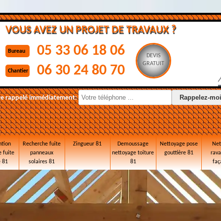
VOUS AVEZ UN PROJET DE TRAVAUX ?
05 33 06 18 06
Bureau
DEVIS
GRATUIT
06 30 24 80 70
Chantier
re rappelé immédiatement:
ntion
Recherche fuite
Zingueur 81
Demoussage
Nettoyage pose
Net
 fuite
panneaux
nettoyage toiture
gouttière 81
rav
e 81
solaires 81
81
faç