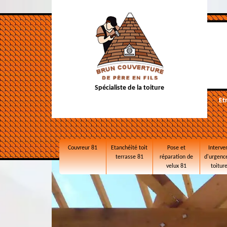
Spécialiste de la toiture
Et
Couvreur 81
Etanchéité toit
Pose et
Interve
terrasse 81
réparation de
d'urgence
velux 81
toitur