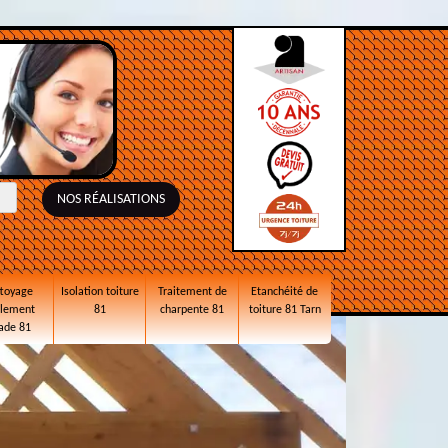
NOS RÉALISATIONS
toyage
Isolation toiture
Traitement de
Etanchéité de
alement
81
charpente 81
toiture 81 Tarn
ade 81