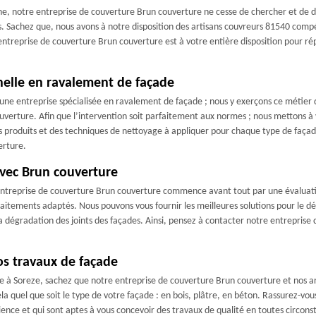
ne, notre entreprise de couverture Brun couverture ne cesse de chercher et de 
s. Sachez que, nous avons à notre disposition des artisans couvreurs 81540 compé
ntreprise de couverture Brun couverture est à votre entière disposition pour ré
nelle en ravalement de façade
 une entreprise spécialisée en ravalement de façade ; nous y exerçons ce métier d
verture. Afin que l’intervention soit parfaitement aux normes ; nous mettons à 
 produits et des techniques de nettoyage à appliquer pour chaque type de façade.
erture.
avec Brun couverture
e entreprise de couverture Brun couverture commence avant tout par une évaluati
raitements adaptés. Nous pouvons vous fournir les meilleures solutions pour le 
 la dégradation des joints des façades. Ainsi, pensez à contacter notre entrepris
s travaux de façade
à Soreze, sachez que notre entreprise de couverture Brun couverture et nos arti
a quel que soit le type de votre façade : en bois, plâtre, en béton. Rassurez-vou
ience et qui sont aptes à vous concevoir des travaux de qualité en toutes circons