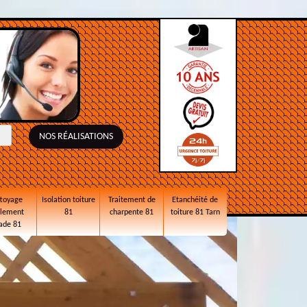
NOS RÉALISATIONS
toyage
Isolation toiture
Traitement de
Etanchéité de
alement
81
charpente 81
toiture 81 Tarn
ade 81