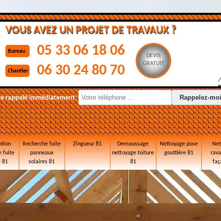
VOUS AVEZ UN PROJET DE TRAVAUX ?
05 33 06 18 06
Bureau
DEVIS
GRATUIT
06 30 24 80 70
Chantier
re rappelé immédiatement:
ntion
Recherche fuite
Zingueur 81
Demoussage
Nettoyage pose
Net
 fuite
panneaux
nettoyage toiture
gouttière 81
rav
e 81
solaires 81
81
faç