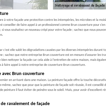
rture
e à votre façade une protection contre les intempéries, les microbes et la moisis
est conseiller de faire appel à un professionnel comme Brun couverture pour s’en o
 si vous souhaitez un nouveau crépi pour votre façade ; sachez que nous pouvons 
es.
ar c’est elle subit les dégradations causées par les diverses intempéries durant t
 ; sachez que notre entreprise Brun couverture est en mesure d’assurer les tra
bien nettoyer la façade car cela aide à l’entretien de votre maison, mais égalem
as à faire appel à notre entreprise de couverture Brun couverture.
e avec Brun couverture
emier en arrivant dans une maison. La peinture façade offre la touche décorativ
-même, sachez que pour que la peinture de façade soit réussie, il est conseillé d
 peinture il faut éviter de peindre sous le soleil. Mais, pour avoir d’excellent r
 de ravalement de façade