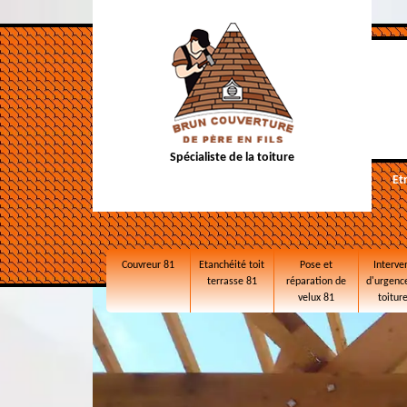
Spécialiste de la toiture
Et
Couvreur 81
Etanchéité toit
Pose et
Interve
terrasse 81
réparation de
d'urgence
velux 81
toitur