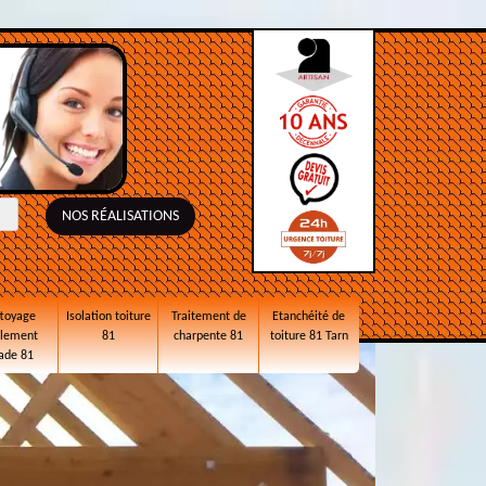
NOS RÉALISATIONS
toyage
Isolation toiture
Traitement de
Etanchéité de
alement
81
charpente 81
toiture 81 Tarn
ade 81