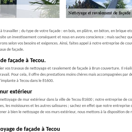
 travailler ; du type de votre façade : en bois, en plâtre, en béton, en brique etc
essite un investissement conséquent et nous en avons conscience ; mais sachez q
ns selon vos besoins et exigences. Ainsi, faites appel à notre entreprise de cou
vaux de façade.
 de façade à Tecou.
fier vos travaux de nettoyage et ravalement de façade à Brun couverture. Il réali
 travail. Pour cela, il offre des prestations moins chères mais accompagnées par des
s’implante à Tecou dans le 81600.
mur extérieur
n nettoyage de mur extérieur dans la ville de Tecou 81600 ; notre entreprise de c
es, les moisissures et les autres salissures ; sachez en effet que notre entrepris
ner à bien le nettoyage de vos murs extérieur, nous mettons à la disposition d
toyage de façade à Tecou