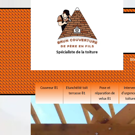
Spécialiste de la toiture
Et
Couvreur 81
Etanchéité toit
Pose et
Interve
terrasse 81
réparation de
d'urgence
velux 81
toitur