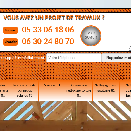
VOUS AVEZ UN PROJET DE TRAVAUX ?
05 33 06 18 06
Bureau
DEVIS
GRATUIT
06 30 24 80 70
Chantier
re rappelé immédiatement:
ntion
Recherche fuite
Zingueur 81
Demoussage
Nettoyage pose
Net
 fuite
panneaux
nettoyage toiture
gouttière 81
rav
e 81
solaires 81
81
faç