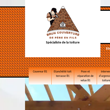
Spécialiste de la toiture
Et
Couvreur 81
Etanchéité toit
Pose et
Interve
terrasse 81
réparation de
d'urgence
velux 81
toitur