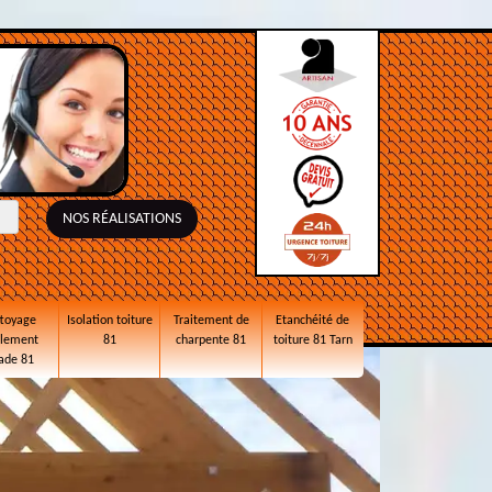
NOS RÉALISATIONS
toyage
Isolation toiture
Traitement de
Etanchéité de
alement
81
charpente 81
toiture 81 Tarn
ade 81