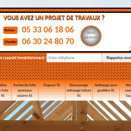
VOUS AVEZ UN PROJET DE TRAVAUX ?
05 33 06 18 06
Bureau
DEVIS
GRATUIT
06 30 24 80 70
Chantier
re rappelé immédiatement:
ntion
Recherche fuite
Zingueur 81
Demoussage
Nettoyage pose
Net
 fuite
panneaux
nettoyage toiture
gouttière 81
rav
e 81
solaires 81
81
faç