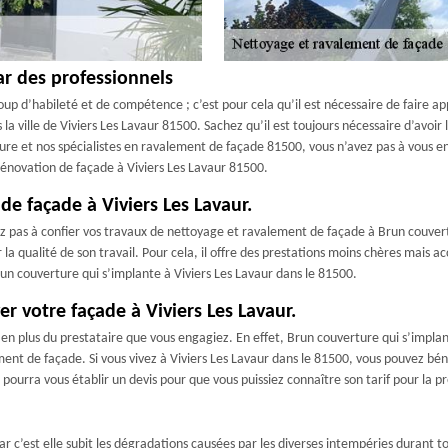
ar des professionnels
oup d’habileté et de compétence ; c’est pour cela qu’il est nécessaire de faire
la ville de Viviers Les Lavaur 81500. Sachez qu’il est toujours nécessaire d’avoi
re et nos spécialistes en ravalement de façade 81500, vous n’avez pas à vous en 
énovation de façade à Viviers Les Lavaur 81500.
de façade à Viviers Les Lavaur.
tez pas à confier vos travaux de nettoyage et ravalement de façade à Brun couvert
r la qualité de son travail. Pour cela, il offre des prestations moins chères mais 
run couverture qui s’implante à Viviers Les Lavaur dans le 81500.
er votre façade à Viviers Les Lavaur.
 en plus du prestataire que vous engagiez. En effet, Brun couverture qui s’implan
nt de façade. Si vous vivez à Viviers Les Lavaur dans le 81500, vous pouvez bénéf
 pourra vous établir un devis pour que vous puissiez connaître son tarif pour la p
ar c’est elle subit les dégradations causées par les diverses intempéries durant t