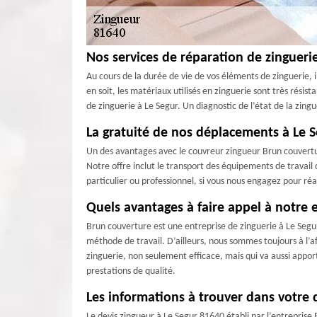
Nos services de réparation de zingueri
Au cours de la durée de vie de vos éléments de zinguerie, 
en soit, les matériaux utilisés en zinguerie sont très rési
de zinguerie à Le Segur. Un diagnostic de l’état de la zin
La gratuité de nos déplacements à Le S
Un des avantages avec le couvreur zingueur Brun couverture
Notre offre inclut le transport des équipements de travail
particulier ou professionnel, si vous nous engagez pour réa
Quels avantages à faire appel à notre e
Brun couverture est une entreprise de zinguerie à Le Segur
méthode de travail. D’ailleurs, nous sommes toujours à l’
zinguerie, non seulement efficace, mais qui va aussi appo
prestations de qualité.
Les informations à trouver dans votre d
Le devis zingueur à Le Segur 81640 établi par l’entrepris