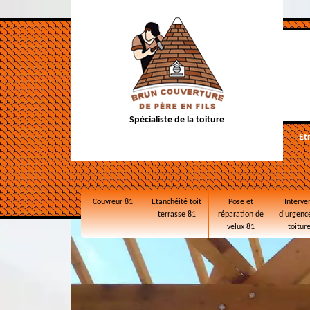
Spécialiste de la toiture
Et
Couvreur 81
Etanchéité toit
Pose et
Interve
terrasse 81
réparation de
d'urgence
velux 81
toitur