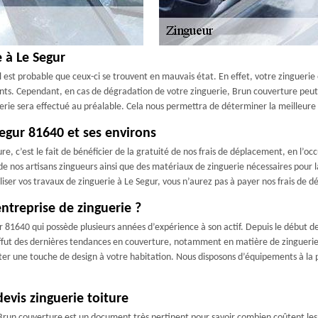
e à Le Segur
il est probable que ceux-ci se trouvent en mauvais état. En effet, votre zingueri
stants. Cependant, en cas de dégradation de votre zinguerie, Brun couverture peut
guerie sera effectué au préalable. Cela nous permettra de déterminer la meilleure
egur 81640 et ses environs
, c’est le fait de bénéficier de la gratuité de nos frais de déplacement, en l’occ
 de nos artisans zingueurs ainsi que des matériaux de zinguerie nécessaires pour
liser vos travaux de zinguerie à Le Segur, vous n’aurez pas à payer nos frais de 
ntreprise de zinguerie ?
 81640 qui possède plusieurs années d’expérience à son actif. Depuis le début de
affut des dernières tendances en couverture, notamment en matière de zinguerie.
rter une touche de design à votre habitation. Nous disposons d’équipements à la 
evis zinguerie toiture
e Brun couverture est un document très pertinent pour savoir combien coûtent le