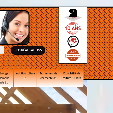
NOS RÉALISATIONS
toyage
Isolation toiture
Traitement de
Etanchéité de
alement
81
charpente 81
toiture 81 Tarn
ade 81