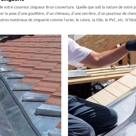
 de votre couvreur zingueur Brun couverture. Quelle que soit la nature de votre p
er la pose d’une gouttière, d’un chéneau, d’une verrière, d’un pourtour de chemin
res matériaux de zinguerie comme l’acier, le cuivre, la tôle, le PVC, etc. N’hési