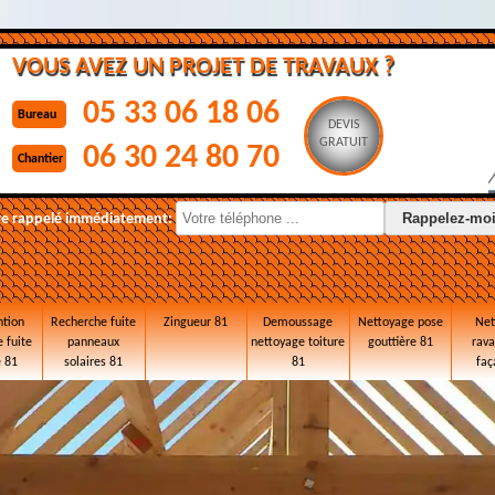
VOUS AVEZ UN PROJET DE TRAVAUX ?
05 33 06 18 06
Bureau
DEVIS
GRATUIT
06 30 24 80 70
Chantier
re rappelé immédiatement:
ntion
Recherche fuite
Zingueur 81
Demoussage
Nettoyage pose
Net
 fuite
panneaux
nettoyage toiture
gouttière 81
rav
e 81
solaires 81
81
faç