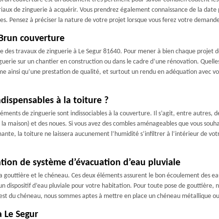
tériaux de zinguerie à acquérir. Vous prendrez également connaissance de la date 
res. Pensez à préciser la nature de votre projet lorsque vous ferez votre demande
 Brun couverture
e des travaux de zinguerie à Le Segur 81640. Pour mener à bien chaque projet de
uerie sur un chantier en construction ou dans le cadre d’une rénovation. Quelles
 ainsi qu’une prestation de qualité, et surtout un rendu en adéquation avec vos 
dispensables à la toiture ?
léments de zinguerie sont indissociables à la couverture. Il s’agit, entre autres, 
à la maison) et des noues. Si vous avez des combles aménageables que vous souhait
ante, la toiture ne laissera aucunement l’humidité s’infiltrer à l’intérieur de v
lation de système d’évacuation d’eau pluviale
 gouttière et le chéneau. Ces deux éléments assurent le bon écoulement des eaux 
r un dispositif d’eau pluviale pour votre habitation. Pour toute pose de gouttière,
 est du chéneau, nous sommes aptes à mettre en place un chéneau métallique ou
à Le Segur