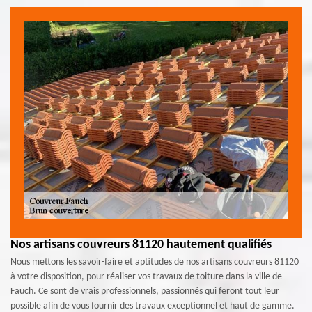
Nos artisans couvreurs 81120 hautement qualifiés
Nous mettons les savoir-faire et aptitudes de nos artisans couvreurs 81120
à votre disposition, pour réaliser vos travaux de toiture dans la ville de
Fauch. Ce sont de vrais professionnels, passionnés qui feront tout leur
possible afin de vous fournir des travaux exceptionnel et haut de gamme.