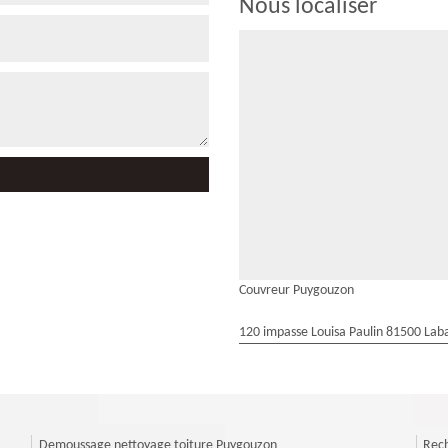
Nous localiser
Couvreur Puygouzon
120 impasse Louisa Paulin 81500 Laba
Demoussage nettoyage toiture Puygouzon
Rech