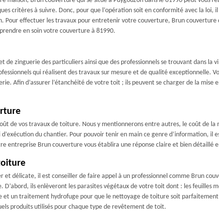
re maison, Brun couverture qui se situe à Puygouzon dans le 81990 peut vous réalis
ques critères à suivre. Donc, pour que l’opération soit en conformité avec la loi, i
 Pour effectuer les travaux pour entretenir votre couverture, Brun couverture 
 prendre en soin votre couverture à 81990.
 de zinguerie des particuliers ainsi que des professionnels se trouvant dans la 
fessionnels qui réalisent des travaux sur mesure et de qualité exceptionnelle. V
e. Afin d’assurer l’étanchéité de votre toit ; ils peuvent se charger de la mise 
rture
oût de vos travaux de toiture. Nous y mentionnerons entre autres, le coût de la m
élai d’exécution du chantier. Pour pouvoir tenir en main ce genre d’information, 
re entreprise Brun couverture vous établira une réponse claire et bien détaillé 
toiture
 et délicate, il est conseiller de faire appel à un professionnel comme Brun co
’abord, ils enlèveront les parasites végétaux de votre toit dont : les feuilles m
se et un traitement hydrofuge pour que le nettoyage de toiture soit parfaitement 
ls produits utilisés pour chaque type de revêtement de toit.