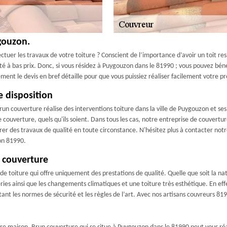
gouzon.
tuer les travaux de votre toiture ? Conscient de l’importance d’avoir un toit re
té à bas prix. Donc, si vous résidez à Puygouzon dans le 81990 ; vous pouvez béné
itement le devis en bref détaille pour que vous puissiez réaliser facilement votre pr
e disposition
un couverture réalise des interventions toiture dans la ville de Puygouzon et ses
e couverture, quels qu'ils soient. Dans tous les cas, notre entreprise de couvertu
surer des travaux de qualité en toute circonstance. N'hésitez plus à contacter n
zon 81990.
n couverture
e toiture qui offre uniquement des prestations de qualité. Quelle que soit la nat
ies ainsi que les changements climatiques et une toiture très esthétique. En effe
ant les normes de sécurité et les règles de l’art. Avec nos artisans couvreurs 81