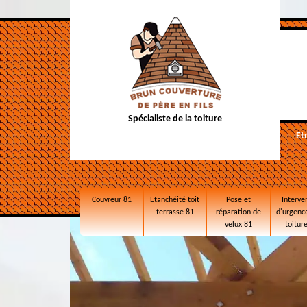
Spécialiste de la toiture
Et
Couvreur 81
Etanchéité toit
Pose et
Interve
terrasse 81
réparation de
d'urgence
velux 81
toitur