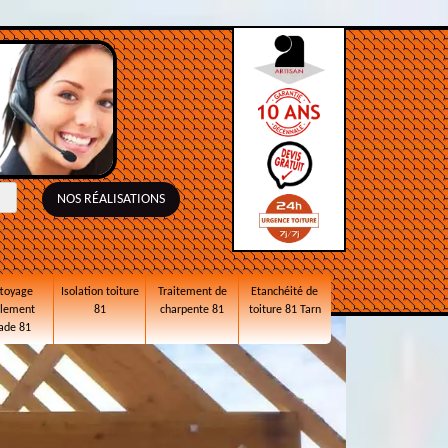
NOS RÉALISATIONS
toyage
Isolation toiture
Traitement de
Etanchéité de
alement
81
charpente 81
toiture 81 Tarn
ade 81