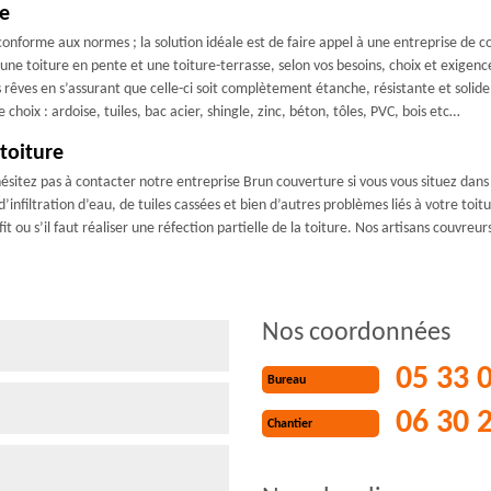
re
conforme aux normes ; la solution idéale est de faire appel à une entreprise de c
une toiture en pente et une toiture-terrasse, selon vos besoins, choix et exigen
os rêves en s’assurant que celle-ci soit complètement étanche, résistante et soli
oix : ardoise, tuiles, bac acier, shingle, zinc, béton, tôles, PVC, bois etc…
toiture
hésitez pas à contacter notre entreprise Brun couverture si vous vous situez dans
filtration d’eau, de tuiles cassées et bien d’autres problèmes liés à votre toitu
it ou s’il faut réaliser une réfection partielle de la toiture. Nos artisans couvreu
Nos coordonnées
05 33 
Bureau
06 30 
Chantier