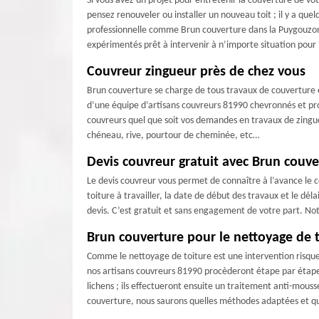
Si vous avez un projet pour entretenir la couverture de vot
pensez renouveler ou installer un nouveau toit ; il y a quel
professionnelle comme Brun couverture dans la Puygouzon.
expérimentés prêt à intervenir à n’importe situation pour
Couvreur zingueur près de chez vous
Brun couverture se charge de tous travaux de couverture et
d’une équipe d’artisans couvreurs 81990 chevronnés et pro
couvreurs quel que soit vos demandes en travaux de zingueri
chéneau, rive, pourtour de cheminée, etc…
Devis couvreur gratuit avec Brun couve
Le devis couvreur vous permet de connaître à l’avance le c
toiture à travailler, la date de début des travaux et le d
devis. C’est gratuit et sans engagement de votre part. Not
Brun couverture pour le nettoyage de 
Comme le nettoyage de toiture est une intervention risquer
nos artisans couvreurs 81990 procèderont étape par étape. D
lichens ; ils effectueront ensuite un traitement anti-mous
couverture, nous saurons quelles méthodes adaptées et que