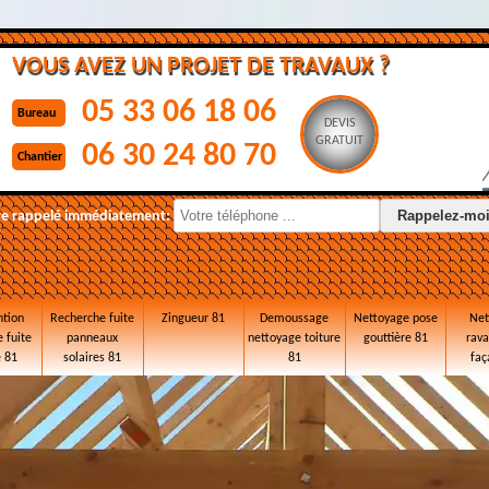
VOUS AVEZ UN PROJET DE TRAVAUX ?
05 33 06 18 06
Bureau
DEVIS
GRATUIT
06 30 24 80 70
Chantier
re rappelé immédiatement:
ntion
Recherche fuite
Zingueur 81
Demoussage
Nettoyage pose
Net
 fuite
panneaux
nettoyage toiture
gouttière 81
rav
e 81
solaires 81
81
faç