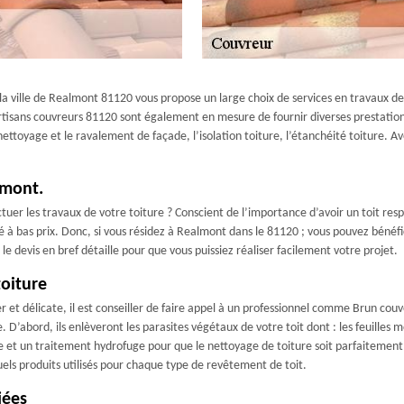
a ville de Realmont 81120 vous propose un large choix de services en travaux de t
 artisans couvreurs 81120 sont également en mesure de fournir diverses prestatio
 nettoyage et le ravalement de façade, l’isolation toiture, l’étanchéité toiture. A
lmont.
uer les travaux de votre toiture ? Conscient de l’importance d’avoir un toit res
 à bas prix. Donc, si vous résidez à Realmont dans le 81120 ; vous pouvez bénéfic
t le devis en bref détaille pour que vous puissiez réaliser facilement votre projet.
toiture
 et délicate, il est conseiller de faire appel à un professionnel comme Brun co
’abord, ils enlèveront les parasites végétaux de votre toit dont : les feuilles m
se et un traitement hydrofuge pour que le nettoyage de toiture soit parfaitement 
ls produits utilisés pour chaque type de revêtement de toit.
iées