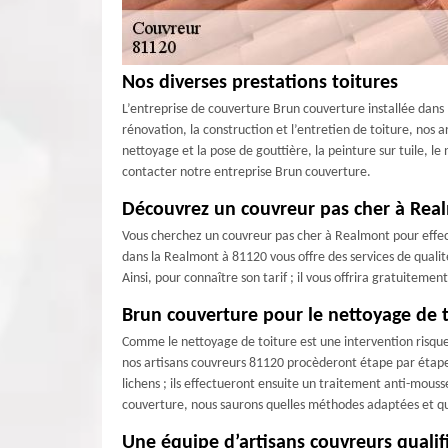
Nos diverses prestations toitures
L’entreprise de couverture Brun couverture installée dans l
rénovation, la construction et l’entretien de toiture, nos
nettoyage et la pose de gouttière, la peinture sur tuile, le
contacter notre entreprise Brun couverture.
Découvrez un couvreur pas cher à Rea
Vous cherchez un couvreur pas cher à Realmont pour effect
dans la Realmont à 81120 vous offre des services de qualité
Ainsi, pour connaître son tarif ; il vous offrira gratuitemen
Brun couverture pour le nettoyage de 
Comme le nettoyage de toiture est une intervention risquer
nos artisans couvreurs 81120 procèderont étape par étape. D
lichens ; ils effectueront ensuite un traitement anti-mous
couverture, nous saurons quelles méthodes adaptées et que
Une équipe d’artisans couvreurs qualif