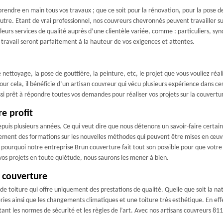
rendre en main tous vos travaux ; que ce soit pour la rénovation, pour la pose de 
 autre. Etant de vrai professionnel, nos couvreurs chevronnés peuvent travailler s
eurs services de qualité auprès d’une clientèle variée, comme : particuliers, syndic
e travail seront parfaitement à la hauteur de vos exigences et attentes.
le nettoyage, la pose de gouttière, la peinture, etc, le projet que vous vouliez r
our cela, il bénéficie d’un artisan couvreur qui vécu plusieurs expérience dans ce
ussi prêt à répondre toutes vos demandes pour réaliser vos projets sur la couvertu
e profit
epuis plusieurs années. Ce qui veut dire que nous détenons un savoir-faire certa
rement des formations sur les nouvelles méthodes qui peuvent être mises en œuvr
 pourquoi notre entreprise Brun couverture fait tout son possible pour que votre
vos projets en toute quiétude, nous saurons les mener à bien.
n couverture
e toiture qui offre uniquement des prestations de qualité. Quelle que soit la nat
ies ainsi que les changements climatiques et une toiture très esthétique. En effe
ant les normes de sécurité et les règles de l’art. Avec nos artisans couvreurs 81