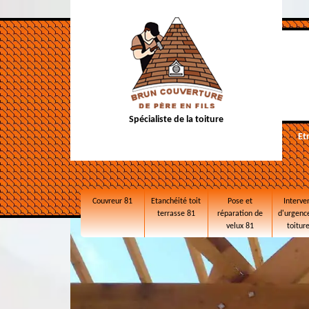
Spécialiste de la toiture
Et
Couvreur 81
Etanchéité toit
Pose et
Interve
terrasse 81
réparation de
d'urgence
velux 81
toitur