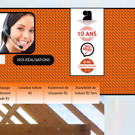
NOS RÉALISATIONS
toyage
Isolation toiture
Traitement de
Etanchéité de
alement
81
charpente 81
toiture 81 Tarn
ade 81