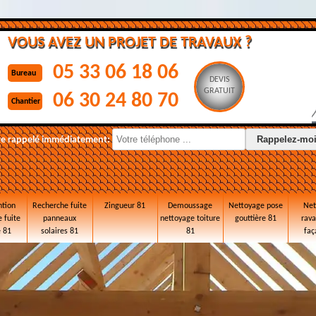
VOUS AVEZ UN PROJET DE TRAVAUX ?
05 33 06 18 06
Bureau
DEVIS
GRATUIT
06 30 24 80 70
Chantier
re rappelé immédiatement:
ntion
Recherche fuite
Zingueur 81
Demoussage
Nettoyage pose
Net
 fuite
panneaux
nettoyage toiture
gouttière 81
rav
e 81
solaires 81
81
faç