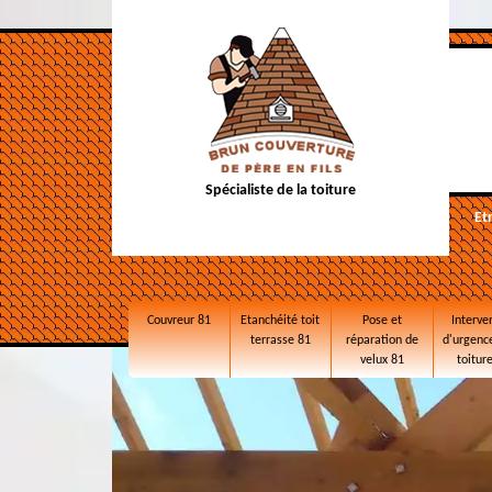
Spécialiste de la toiture
Et
Couvreur 81
Etanchéité toit
Pose et
Interve
terrasse 81
réparation de
d'urgence
velux 81
toitur