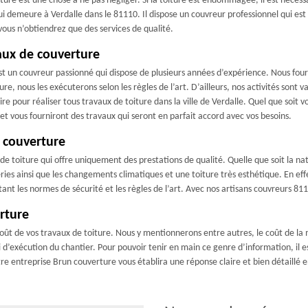
oiture est une chose à ne pas négliger. Si la toiture est endommagée, il est nécess
 demeure à Verdalle dans le 81110. Il dispose un couvreur professionnel qui est à
vous n’obtiendrez que des services de qualité.
aux de couverture
est un couvreur passionné qui dispose de plusieurs années d’expérience. Nous four
, nous les exécuterons selon les règles de l’art. D’ailleurs, nos activités sont v
ire pour réaliser tous travaux de toiture dans la ville de Verdalle. Quel que soit
et vous fourniront des travaux qui seront en parfait accord avec vos besoins.
n couverture
e toiture qui offre uniquement des prestations de qualité. Quelle que soit la nat
ies ainsi que les changements climatiques et une toiture très esthétique. En effe
ant les normes de sécurité et les règles de l’art. Avec nos artisans couvreurs 81
rture
oût de vos travaux de toiture. Nous y mentionnerons entre autres, le coût de la m
élai d’exécution du chantier. Pour pouvoir tenir en main ce genre d’information, 
re entreprise Brun couverture vous établira une réponse claire et bien détaillé 