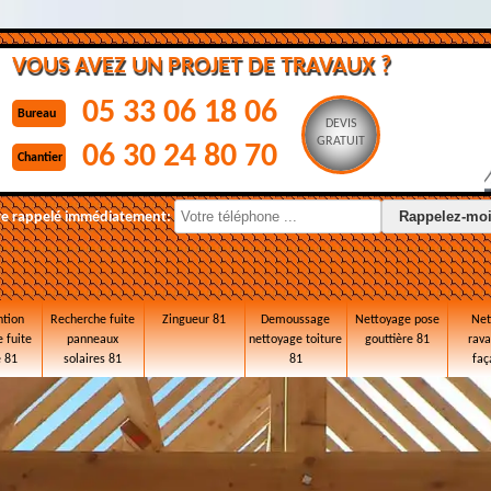
VOUS AVEZ UN PROJET DE TRAVAUX ?
05 33 06 18 06
Bureau
DEVIS
GRATUIT
06 30 24 80 70
Chantier
re rappelé immédiatement:
ntion
Recherche fuite
Zingueur 81
Demoussage
Nettoyage pose
Net
 fuite
panneaux
nettoyage toiture
gouttière 81
rav
e 81
solaires 81
81
faç