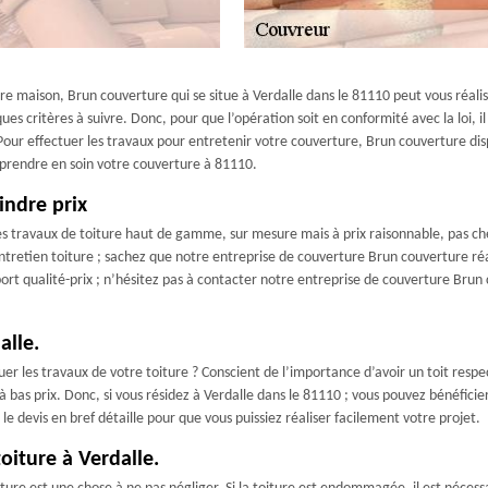
re maison, Brun couverture qui se situe à Verdalle dans le 81110 peut vous réaliser
ques critères à suivre. Donc, pour que l’opération soit en conformité avec la loi, i
our effectuer les travaux pour entretenir votre couverture, Brun couverture di
 prendre en soin votre couverture à 81110.
indre prix
s travaux de toiture haut de gamme, sur mesure mais à prix raisonnable, pas cher
tretien toiture ; sachez que notre entreprise de couverture Brun couverture réal
pport qualité-prix ; n’hésitez pas à contacter notre entreprise de couverture Bru
alle.
er les travaux de votre toiture ? Conscient de l’importance d’avoir un toit resp
 à bas prix. Donc, si vous résidez à Verdalle dans le 81110 ; vous pouvez bénéficie
t le devis en bref détaille pour que vous puissiez réaliser facilement votre projet.
oiture à Verdalle.