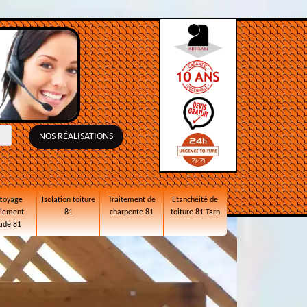
NOS RÉALISATIONS
toyage
Isolation toiture
Traitement de
Etanchéité de
alement
81
charpente 81
toiture 81 Tarn
ade 81