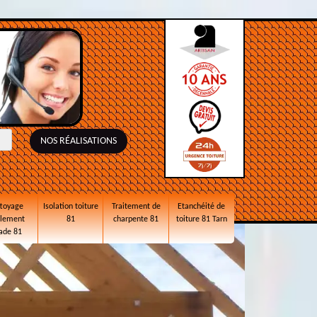
NOS RÉALISATIONS
toyage
Isolation toiture
Traitement de
Etanchéité de
alement
81
charpente 81
toiture 81 Tarn
ade 81