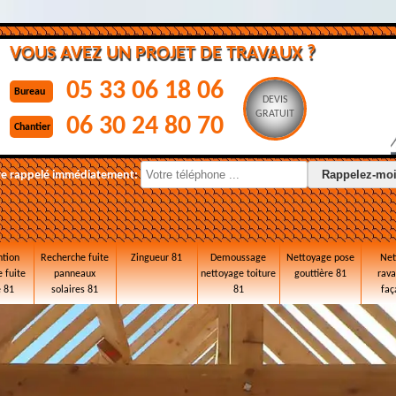
VOUS AVEZ UN PROJET DE TRAVAUX ?
05 33 06 18 06
Bureau
DEVIS
GRATUIT
06 30 24 80 70
Chantier
re rappelé immédiatement:
ntion
Recherche fuite
Zingueur 81
Demoussage
Nettoyage pose
Net
 fuite
panneaux
nettoyage toiture
gouttière 81
rav
e 81
solaires 81
81
faç