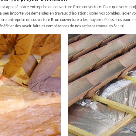
sant appel à notre entreprise de couverture Brun couverture. Pour que votre proje
peu importe vos demandes en travaux d’isolation : isoler vos combles, isoler votre
notre entreprise de couverture Brun couverture a les moyens nécessaires pour le c
néficier des savoir-faire et compétences de nos artisans couvreurs 81110.