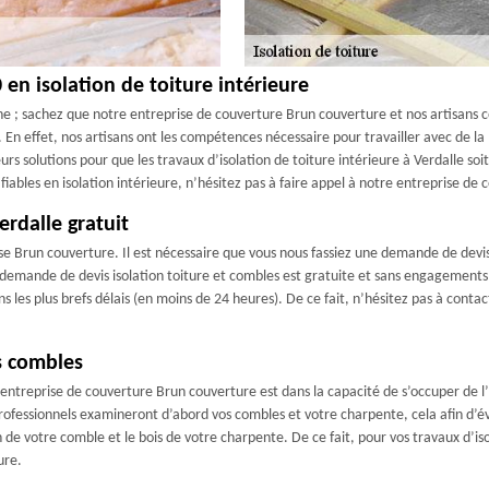
en isolation de toiture intérieure
e ; sachez que notre entreprise de couverture Brun couverture et nos artisans co
e. En effet, nos artisans ont les compétences nécessaire pour travailler avec de 
leurs solutions pour que les travaux d’isolation de toiture intérieure à Verdalle so
 fiables en isolation intérieure, n’hésitez pas à faire appel à notre entreprise d
erdalle gratuit
rise Brun couverture. Il est nécessaire que vous nous fassiez une demande de dev
demande de devis isolation toiture et combles est gratuite et sans engagements
s les plus brefs délais (en moins de 24 heures). De ce fait, n’hésitez pas à cont
s combles
e entreprise de couverture Brun couverture est dans la capacité de s’occuper de l
essionnels examineront d’abord vos combles et votre charpente, cela afin d’évite
n de votre comble et le bois de votre charpente. De ce fait, pour vos travaux d’is
ure.