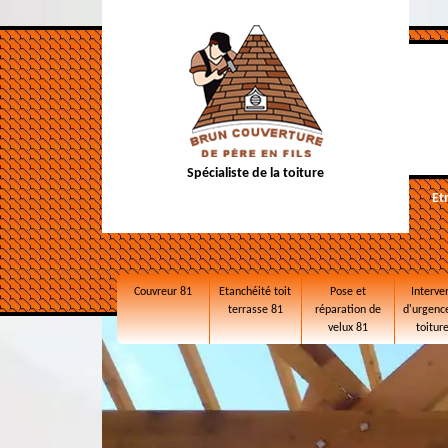
Spécialiste de la toiture
Et
Couvreur 81
Etanchéité toit
Pose et
Interve
terrasse 81
réparation de
d'urgence
velux 81
toitur