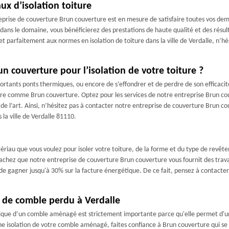
ux d’isolation toiture
prise de couverture Brun couverture est en mesure de satisfaire toutes vos dema
dans le domaine, vous bénéficierez des prestations de haute qualité et des résu
e et parfaitement aux normes en isolation de toiture dans la ville de Verdalle, n’
n couverture pour l’isolation de votre toiture ?
rtants ponts thermiques, ou encore de s’effondrer et de perdre de son efficacité 
erture comme Brun couverture. Optez pour les services de notre entreprise Brun
es de l’art. Ainsi, n’hésitez pas à contacter notre entreprise de couverture Brun 
 la ville de Verdalle 81110.
ériau que vous voulez pour isoler votre toiture, de la forme et du type de revêt
hez que notre entreprise de couverture Brun couverture vous fournit des travau
 de gagner jusqu'à 30% sur la facture énergétique. De ce fait, pensez à contacte
n de comble perdu à Verdalle
rmique d’un comble aménagé est strictement importante parce qu'elle permet d'un
une isolation de votre comble aménagé, faites confiance à Brun couverture qui se