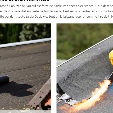
rasse à Cahuzac 81540 qui est forte de plusieurs années d’existence. Nous déten
ser des travaux d’étanchéité de toit terrasse, tant sur un chantier en construct
té pendant toute sa durée de vie, tout en la laissant respirer comme il se doit