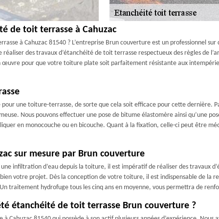
té de toit terrasse à Cahuzac
errasse à Cahuzac 81540 ? L’entreprise Brun couverture est un professionnel sur 
aliser des travaux d’étanchéité de toit terrasse respectueux des règles de l’art
 œuvre pour que votre toiture plate soit parfaitement résistante aux intempéries e
rasse
 pour une toiture-terrasse, de sorte que cela soit efficace pour cette dernière. 
umeuse. Nous pouvons effectuer une pose de bitume élastomère ainsi qu’une pose
iquer en monocouche ou en bicouche. Quant à la fixation, celle-ci peut être mé
uzac sur mesure par Brun couverture
une infiltration d’eau depuis la toiture, il est impératif de réaliser des travaux
n votre projet. Dès la conception de votre toiture, il est indispensable de la re
e. Un traitement hydrofuge tous les cinq ans en moyenne, vous permettra de renfo
été étanchéité de toit terrasse Brun couverture ?
se à Cahuzac 81540 qui possède à son actif plusieurs années d’expérience. Nous 