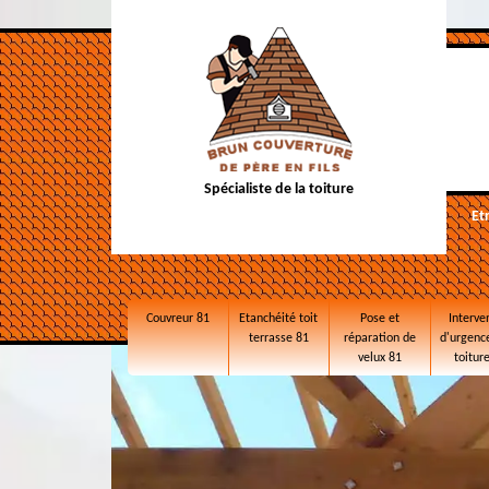
Spécialiste de la toiture
Et
Couvreur 81
Etanchéité toit
Pose et
Interve
terrasse 81
réparation de
d'urgence
velux 81
toitur