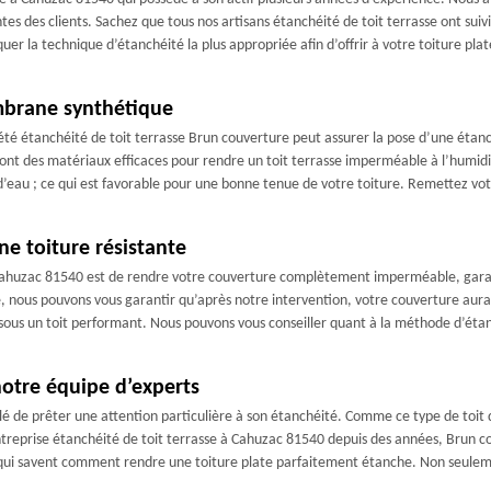
ntes des clients. Sachez que tous nos artisans étanchéité de toit terrasse ont sui
quer la technique d’étanchéité la plus appropriée afin d’offrir à votre toiture pla
mbrane synthétique
ciété étanchéité de toit terrasse Brun couverture peut assurer la pose d’une é
sont des matériaux efficaces pour rendre un toit terrasse imperméable à l’humid
d’eau ; ce qui est favorable pour une bonne tenue de votre toiture. Remettez vot
ne toiture résistante
 Cahuzac 81540 est de rendre votre couverture complètement imperméable, garant
e, nous pouvons vous garantir qu’après notre intervention, votre couverture aura 
té sous un toit performant. Nous pouvons vous conseiller quant à la méthode d’ét
notre équipe d’experts
llé de prêter une attention particulière à son étanchéité. Comme ce type de toit di
ntreprise étanchéité de toit terrasse à Cahuzac 81540 depuis des années, Brun co
és qui savent comment rendre une toiture plate parfaitement étanche. Non seulemen