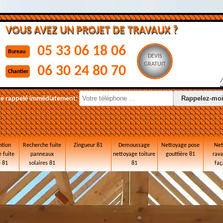
VOUS AVEZ UN PROJET DE TRAVAUX ?
05 33 06 18 06
Bureau
DEVIS
GRATUIT
06 30 24 80 70
Chantier
re rappelé immédiatement:
ntion
Recherche fuite
Zingueur 81
Demoussage
Nettoyage pose
Net
 fuite
panneaux
nettoyage toiture
gouttière 81
rav
e 81
solaires 81
81
faç