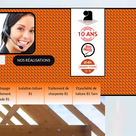
NOS RÉALISATIONS
toyage
Isolation toiture
Traitement de
Etanchéité de
alement
81
charpente 81
toiture 81 Tarn
ade 81