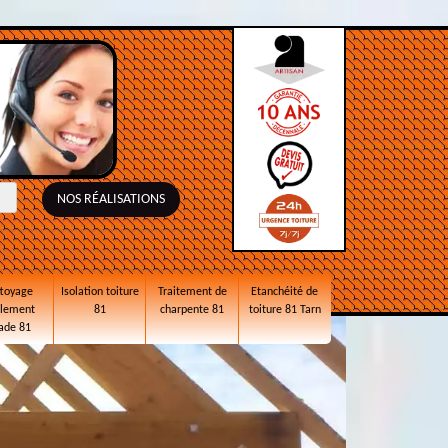
NOS RÉALISATIONS
toyage
Isolation toiture
Traitement de
Etanchéité de
alement
81
charpente 81
toiture 81 Tarn
ade 81