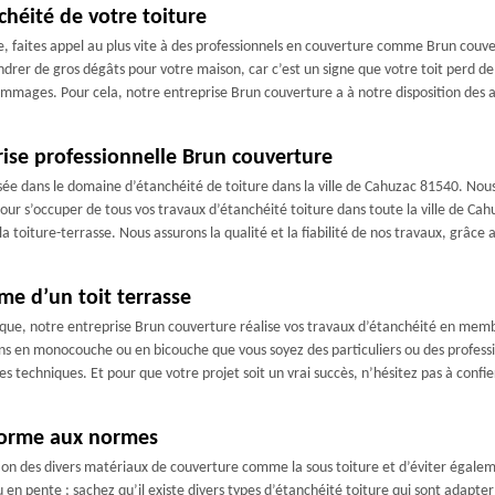
chéité de votre toiture
e, faites appel au plus vite à des professionnels en couverture comme Brun couve
ndrer de gros dégâts pour votre maison, car c’est un signe que votre toit perd de 
ommages. Pour cela, notre entreprise Brun couverture a à notre disposition des a
prise professionnelle Brun couverture
sée dans le domaine d’étanchéité de toiture dans la ville de Cahuzac 81540. Nous
ur s’occuper de tous vos travaux d’étanchéité toiture dans toute la ville de Cahu
 la toiture-terrasse. Nous assurons la qualité et la fiabilité de nos travaux, grâc
me d’un toit terrasse
 que, notre entreprise Brun couverture réalise vos travaux d’étanchéité en mem
s en monocouche ou en bicouche que vous soyez des particuliers ou des professio
rses techniques. Et pour que votre projet soit un vrai succès, n’hésitez pas à conf
forme aux normes
oration des divers matériaux de couverture comme la sous toiture et d’éviter égalem
u en pente ; sachez qu’il existe divers types d’étanchéité toiture qui sont adapter