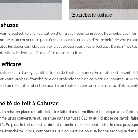
Cahuzac
ir le budget lié à la réalisation d’un travail pour se prévoir. Pour cela, avoir le
comme Brun couverture pour être au courant du devis d’étanchéité de votre toiture
utes les dépenses relatives aux travaux que vous allez effectuez. Donc, n’hésitez
tention de devis de l’étanchéité de votre toiture.
 efficace
chéité de la toiture garantit la tenue de toute la maison. En effet, il est essentiel
nfier votre projet d’étanchéité à des professionnels en couverture, comme Brun co
z d’un résultat fiable et de qualité en toute circonstance en travaux d’étanchéit
héité de toit à Cahuzac
 La mise en place de toit doit-être faite dans la meilleure technique afin d’obteni
omme Brun couverture qui se situe dans Cahuzac 81540 et il dispose de savoir-fai
En plus, le toit qui est vraiment étanche et solide peut lutter le choc provoqué
ne étanchéité. Alors, comptez à Brun couverture pour sa bonne technique dans l’i