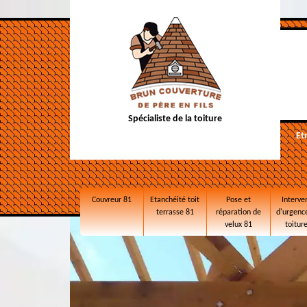
Spécialiste de la toiture
Et
Couvreur 81
Etanchéité toit
Pose et
Interve
terrasse 81
réparation de
d'urgence
velux 81
toitur