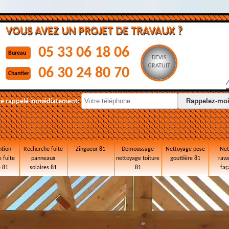
VOUS AVEZ UN PROJET DE TRAVAUX ?
05 33 06 18 06
Bureau
DEVIS
GRATUIT
06 30 24 80 70
Chantier
re rappelé immédiatement:
ntion
Recherche fuite
Zingueur 81
Demoussage
Nettoyage pose
Net
 fuite
panneaux
nettoyage toiture
gouttière 81
rav
e 81
solaires 81
81
faç