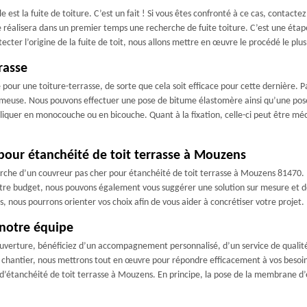
 est la fuite de toiture. C’est un fait ! Si vous êtes confronté à ce cas, contacte
e réalisera dans un premier temps une recherche de fuite toiture. C’est une étap
tecter l’origine de la fuite de toit, nous allons mettre en œuvre le procédé le plu
rasse
 pour une toiture-terrasse, de sorte que cela soit efficace pour cette dernière. 
umeuse. Nous pouvons effectuer une pose de bitume élastomère ainsi qu’une pose
iquer en monocouche ou en bicouche. Quant à la fixation, celle-ci peut être mé
pour étanchéité de toit terrasse à Mouzens
erche d’un couvreur pas cher pour étanchéité de toit terrasse à Mouzens 81470. P
votre budget, nous pouvons également vous suggérer une solution sur mesure et 
s, nous pourrons orienter vos choix afin de vous aider à concrétiser votre projet.
 notre équipe
ouverture, bénéficiez d’un accompagnement personnalisé, d’un service de qualité
u chantier, nous mettrons tout en œuvre pour répondre efficacement à vos beso
x d’étanchéité de toit terrasse à Mouzens. En principe, la pose de la membrane d