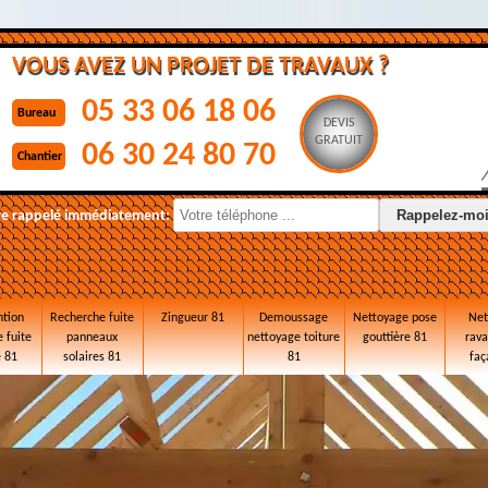
VOUS AVEZ UN PROJET DE TRAVAUX ?
05 33 06 18 06
Bureau
DEVIS
GRATUIT
06 30 24 80 70
Chantier
re rappelé immédiatement:
ntion
Recherche fuite
Zingueur 81
Demoussage
Nettoyage pose
Net
 fuite
panneaux
nettoyage toiture
gouttière 81
rav
e 81
solaires 81
81
faç