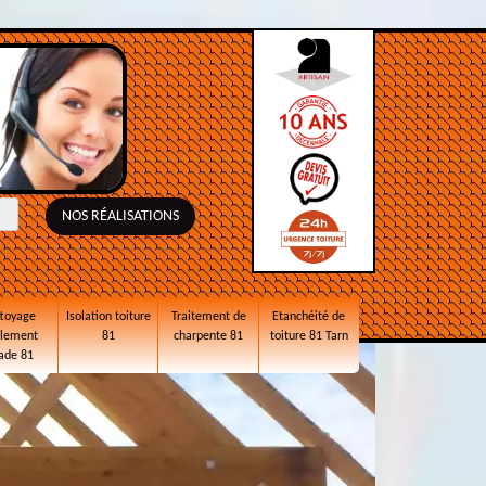
NOS RÉALISATIONS
toyage
Isolation toiture
Traitement de
Etanchéité de
alement
81
charpente 81
toiture 81 Tarn
ade 81