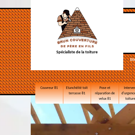
Spécialiste de la toiture
Et
Couvreur 81
Etanchéité toit
Pose et
Interve
terrasse 81
réparation de
d'urgence
velux 81
toitur