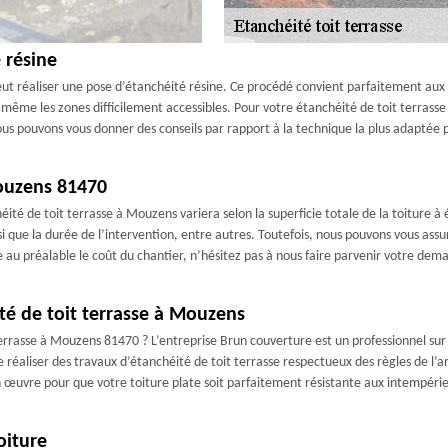
 résine
t réaliser une pose d’étanchéité résine. Ce procédé convient parfaitement aux toi
, même les zones difficilement accessibles. Pour votre étanchéité de toit terrass
ous pouvons vous donner des conseils par rapport à la technique la plus adaptée p
Mouzens 81470
éité de toit terrasse à Mouzens variera selon la superficie totale de la toiture à
i que la durée de l’intervention, entre autres. Toutefois, nous pouvons vous assu
au préalable le coût du chantier, n’hésitez pas à nous faire parvenir votre dema
té de toit terrasse à Mouzens
terrasse à Mouzens 81470 ? L’entreprise Brun couverture est un professionnel sur
aliser des travaux d’étanchéité de toit terrasse respectueux des règles de l’art
 œuvre pour que votre toiture plate soit parfaitement résistante aux intempéries e
oiture