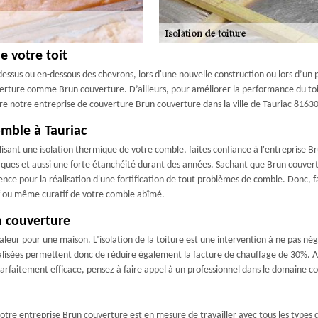
e votre toit
dessus ou en-dessous des chevrons, lors d'une nouvelle construction ou lors d’un pr
uverture comme Brun couverture. D’ailleurs, pour améliorer la performance du toi
ndre notre entreprise de couverture Brun couverture dans la ville de Tauriac 81630 
omble à Tauriac
sant une isolation thermique de votre comble, faites confiance à l'entreprise Br
tiques et aussi une forte étanchéité durant des années. Sachant que Brun couvert
ence pour la réalisation d'une fortification de tout problèmes de comble. Donc,
if ou même curatif de votre comble abîmé.
n couverture
leur pour une maison. L’isolation de la toiture est une intervention à ne pas nég
lisées permettent donc de réduire également la facture de chauffage de 30%. Ain
parfaitement efficace, pensez à faire appel à un professionnel dans le domaine
tre entreprise Brun couverture est en mesure de travailler avec tous les types d