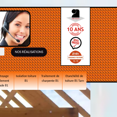
NOS RÉALISATIONS
toyage
Isolation toiture
Traitement de
Etanchéité de
alement
81
charpente 81
toiture 81 Tarn
ade 81