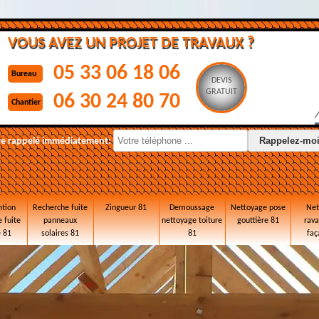
VOUS AVEZ UN PROJET DE TRAVAUX ?
05 33 06 18 06
Bureau
DEVIS
GRATUIT
06 30 24 80 70
Chantier
re rappelé immédiatement:
ntion
Recherche fuite
Zingueur 81
Demoussage
Nettoyage pose
Net
 fuite
panneaux
nettoyage toiture
gouttière 81
rav
e 81
solaires 81
81
faç