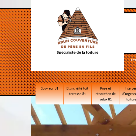
Spécialiste de la toiture
Et
Couvreur 81
Etanchéité toit
Pose et
Interve
terrasse 81
réparation de
d'urgence
velux 81
toitur