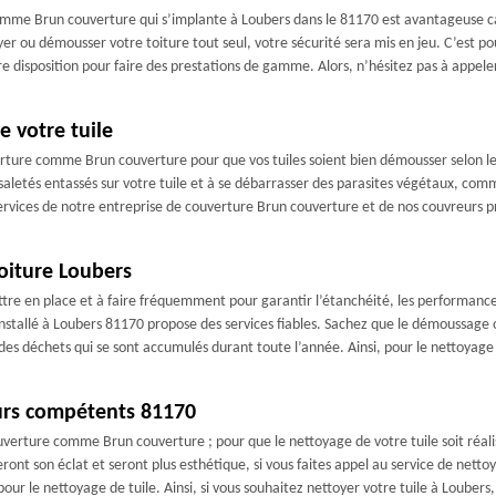
omme Brun couverture qui s’implante à Loubers dans le 81170 est avantageuse car
yer ou démousser votre toiture tout seul, votre sécurité sera mis en jeu. C’est pou
re disposition pour faire des prestations de gamme. Alors, n’hésitez pas à appele
 votre tuile
uverture comme Brun couverture pour que vos tuiles soient bien démousser selon 
aletés entassés sur votre tuile et à se débarrasser des parasites végétaux, comme
 services de notre entreprise de couverture Brun couverture et de nos couvreurs p
oiture Loubers
tre en place et à faire fréquemment pour garantir l’étanchéité, les performances, 
nstallé à Loubers 81170 propose des services fiables. Sachez que le démoussage o
 des déchets qui se sont accumulés durant toute l’année. Ainsi, pour le nettoyage
eurs compétents 81170
ouverture comme Brun couverture ; pour que le nettoyage de votre tuile soit réalis
ont son éclat et seront plus esthétique, si vous faites appel au service de nett
r le nettoyage de tuile. Ainsi, si vous souhaitez nettoyer votre tuile à Loubers