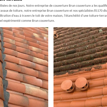
lisées de nos jours. Notre entreprise de couverture Brun couverture a les qualifi
ravaux de toiture, notre entreprise Brun couverture et nos spécialistes 81170 dis
iltration d’eau à travers le toit de votre maison, l'étanchéité d’une toiture-terr
ionnel expérimenté comme Brun couverture.