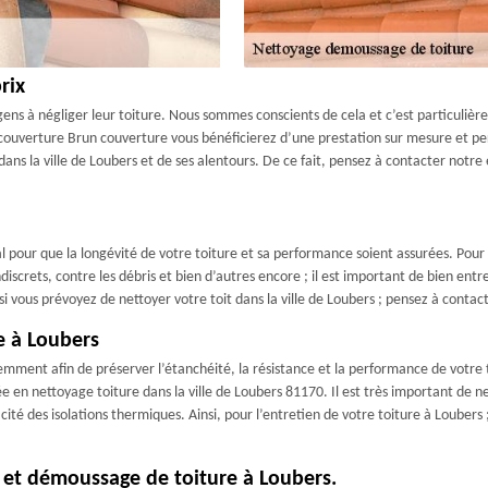
rix
s gens à négliger leur toiture. Nous sommes conscients de cela et c’est particuli
couverture Brun couverture vous bénéficierez d’une prestation sur mesure et per
 dans la ville de Loubers et de ses alentours. De ce fait, pensez à contacter not
déal pour que la longévité de votre toiture et sa performance soient assurées. Pour
iscrets, contre les débris et bien d’autres encore ; il est important de bien entret
i vous prévoyez de nettoyer votre toit dans la ville de Loubers ; pensez à conta
e à Loubers
mment afin de préserver l’étanchéité, la résistance et la performance de votre to
isée en nettoyage toiture dans la ville de Loubers 81170. Il est très important de n
acité des isolations thermiques. Ainsi, pour l’entretien de votre toiture à Loubers 
 et démoussage de toiture à Loubers.