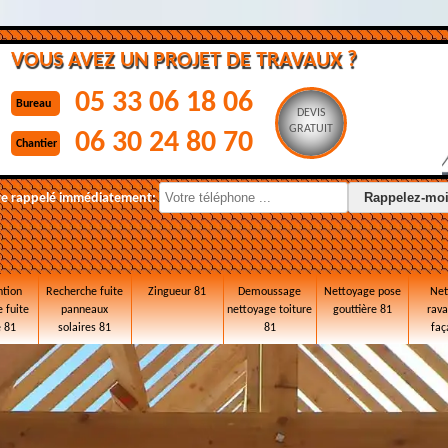
VOUS AVEZ UN PROJET DE TRAVAUX ?
05 33 06 18 06
Bureau
DEVIS
GRATUIT
06 30 24 80 70
Chantier
re rappelé immédiatement:
ntion
Recherche fuite
Zingueur 81
Demoussage
Nettoyage pose
Net
 fuite
panneaux
nettoyage toiture
gouttière 81
rav
e 81
solaires 81
81
faç